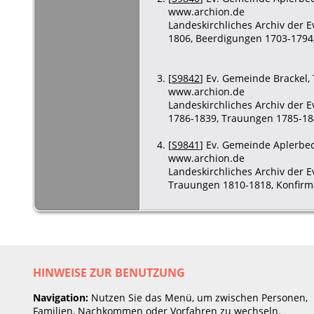
www.archion.de
Landeskirchliches Archiv der 
1806, Beerdigungen 1703-1794,
[
S9842
] Ev. Gemeinde Brackel, 
www.archion.de
Landeskirchliches Archiv der 
1786-1839, Trauungen 1785-184
[
S9841
] Ev. Gemeinde Aplerbeck
www.archion.de
Landeskirchliches Archiv der 
Trauungen 1810-1818, Konfirma
HINWEISE ZUR BENUTZUNG
Navigation:
Nutzen Sie das Menü, um zwischen Personen,
Familien, Nachkommen oder Vorfahren zu wechseln.