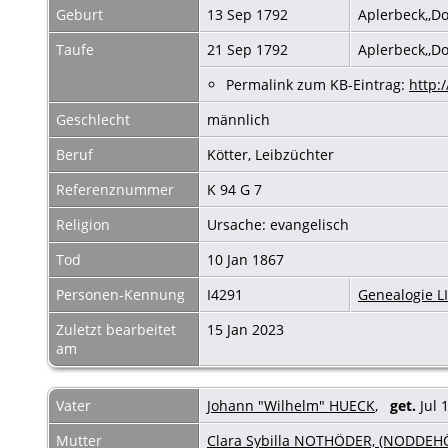
Geburt
13 Sep 1792
Aplerbeck,,
Taufe
21 Sep 1792
Aplerbeck,,D
Permalink zum KB-Eintrag:
http:
Geschlecht
männlich
Beruf
Kötter, Leibzüchter
Referenznummer
K 94 G 7
Religion
Ursache: evangelisch
Tod
10 Jan 1867
Personen-Kennung
I4291
Genealogie 
Zuletzt bearbeitet
15 Jan 2023
am
Vater
Johann "Wilhelm" HUECK
,
get.
Jul 
Mutter
Clara Sybilla NOTHÖDER, (NODDE