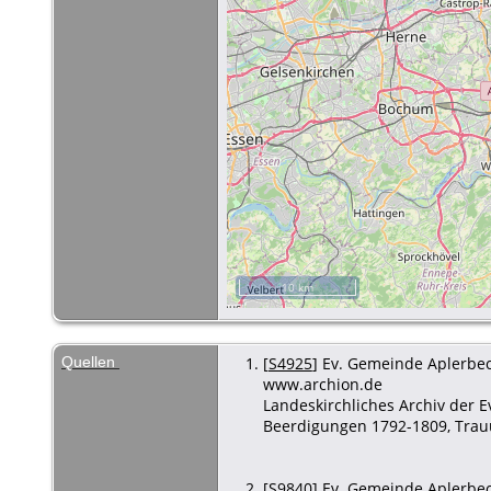
10 km
Quellen
[
S4925
] Ev. Gemeinde Aplerbeck
www.archion.de
Landeskirchliches Archiv der 
Beerdigungen 1792-1809, Trauu
[
S9840
] Ev. Gemeinde Aplerbeck