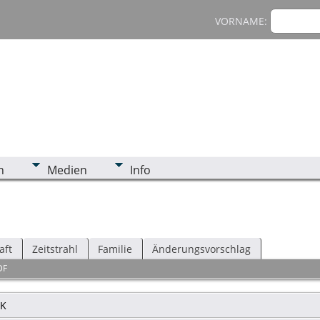
VORNAME:
n
Medien
Info
aft
Zeitstrahl
Familie
Änderungsvorschlag
DF
K