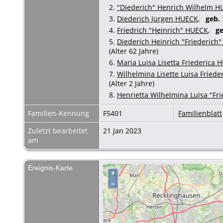
2.
"Diederich" Henrich Wilhelm 
3.
Diederich Jürgen HUECK
,
geb.
4.
Friedrich "Heinrich" HUECK
,
ge
5.
Diederich Heinrich "Friederich
(Alter 62 Jahre)
6.
Maria Luisa Lisetta Friederica 
7.
Wilhelmina Lisette Luisa Friede
(Alter 2 Jahre)
8.
Henrietta Wilhelmina Luisa "Fr
Familien-Kennung
F5401
Familienblatt
Zuletzt bearbeitet
21 Jan 2023
am
Ereignis-Karte
+
–