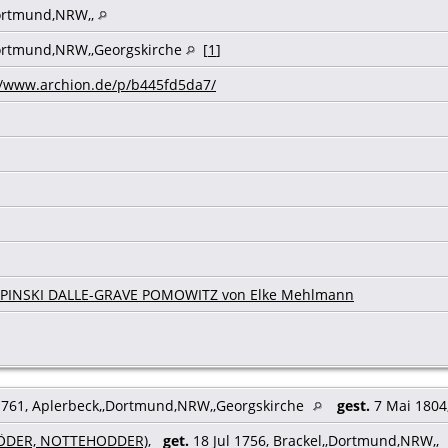
Dortmund,NRW,,
ortmund,NRW,,Georgskirche
[
1
]
//www.archion.de/p/b445fd5da7/
LIPINSKI DALLE-GRAVE POMOWITZ von Elke Mehlmann
1761, Aplerbeck,,Dortmund,NRW,,Georgskirche
gest.
7 Mai 1804
HÖDER, NOTTEHODDER)
,
get.
18 Jul 1756, Brackel,,Dortmund,NRW,,