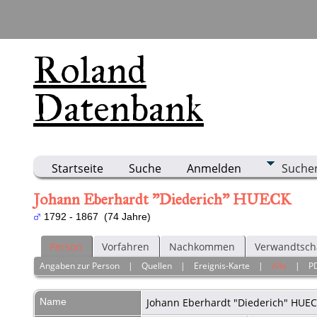
Roland
Datenbank
Startseite
Suche
Anmelden
Suche
Johann Eberhardt "Diederich" HUECK
1792 - 1867 (74 Jahre)
Person
Vorfahren
Nachkommen
Verwandtsch
Angaben zur Person
|
Quellen
|
Ereignis-Karte
|
Alle
|
P
Name
Johann Eberhardt "Diederich"
HUEC