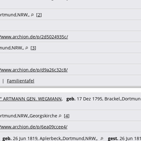
Dortmund,NRW,,
[
2
]
//www.archion.de/p/2d5024935c/
tmund,NRW,,
[
3
]
//www.archion.de/p/d9a26c32c8/
|
Familientafel
beth" ARTMANN GEN. WEGMANN
,
geb.
17 Dez 1795, Brackel,,Dortmu
ortmund,NRW,,Georgskirche
[
4
]
//www.archion.de/p/6ea09ccee4/
,
geb.
26 Jun 1819, Aplerbeck,,Dortmund,NRW,,
gest.
26 Jun 18