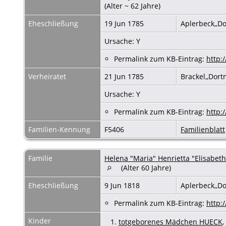
(Alter ~ 62 Jahre)
Eheschließung
19 Jun 1785
Aplerbeck,,
Ursache: Y
Permalink zum KB-Eintrag:
http:
Verheiratet
21 Jun 1785
Brackel,,Dor
Ursache: Y
Permalink zum KB-Eintrag:
http:
Familien-Kennung
F5406
Familienblatt
Familie
Helena "Maria" Henrietta "Elisa
(Alter 60 Jahre)
Eheschließung
9 Jun 1818
Aplerbeck,,D
Permalink zum KB-Eintrag:
http:
Kinder
1.
totgeborenes Mädchen HUECK