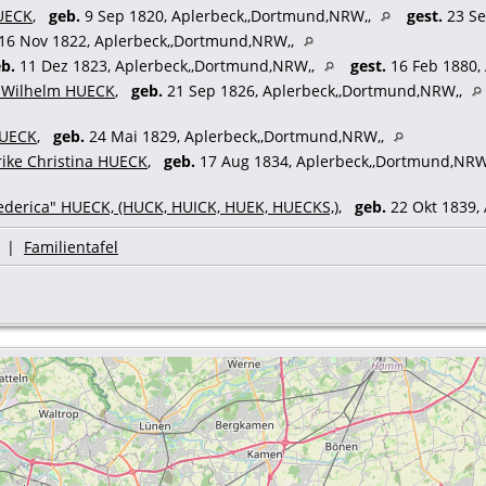
HUECK
,
geb.
9 Sep 1820, Aplerbeck,,Dortmund,NRW,,
gest.
23 Se
16 Nov 1822, Aplerbeck,,Dortmund,NRW,,
b.
11 Dez 1823, Aplerbeck,,Dortmund,NRW,,
gest.
16 Feb 1880,
" Wilhelm HUECK
,
geb.
21 Sep 1826, Aplerbeck,,Dortmund,NRW,,
HUECK
,
geb.
24 Mai 1829, Aplerbeck,,Dortmund,NRW,,
rike Christina HUECK
,
geb.
17 Aug 1834, Aplerbeck,,Dortmund,NRW
iederica" HUECK, (HUCK, HUICK, HUEK, HUECKS,)
,
geb.
22 Okt 1839,
|
Familientafel