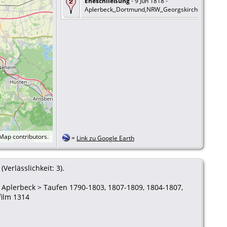
Eheschließung
- 9 Jun 1818 -
Aplerbeck,,Dortmund,NRW,,Georgskirche
tMap
contributors.
=
Link zu Google Earth
erlässlichkeit: 3).
 Aplerbeck > Taufen 1790-1803, 1807-1809, 1804-1807,
film 1314