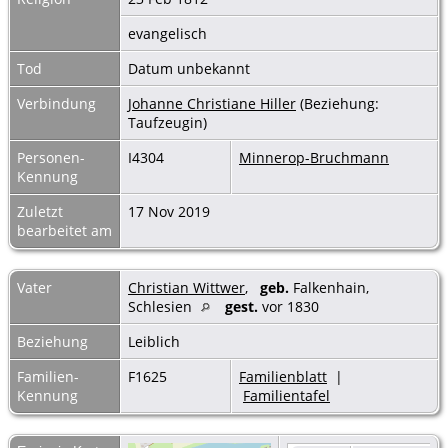
evangelisch
Tod
Datum unbekannt
Verbindung
Johanne Christiane Hiller
(Beziehung:
Taufzeugin)
Personen-
I4304
Minnerop-Bruchmann
Kennung
Zuletzt
17 Nov 2019
bearbeitet am
Vater
Christian Wittwer
,
geb.
Falkenhain,
Schlesien
gest.
vor 1830
Beziehung
Leiblich
Familien-
F1625
Familienblatt
|
Kennung
Familientafel