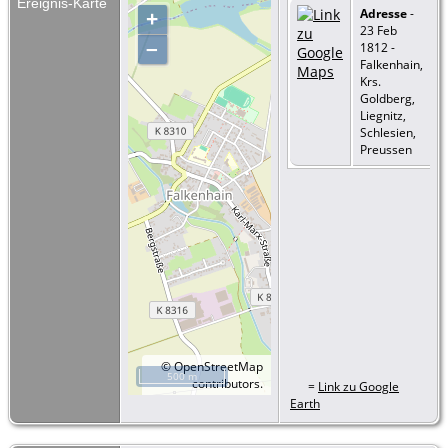
Ereignis-Karte
Adresse
-
+
23 Feb
–
1812 -
Falkenhain,
Krs.
Goldberg,
Liegnitz,
Schlesien,
Preussen
©
OpenStreetMap
500 m
contributors.
=
Link zu Google
Earth