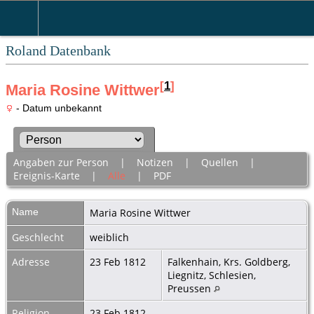
Roland Datenbank
[
1
]
Maria Rosine Wittwer
- Datum unbekannt
Angaben zur Person
|
Notizen
|
Quellen
|
Ereignis-Karte
|
Alle
|
PDF
Name
Maria Rosine
Wittwer
Geschlecht
weiblich
Adresse
23 Feb 1812
Falkenhain, Krs. Goldberg,
Liegnitz, Schlesien,
Preussen
Religion
23 Feb 1812