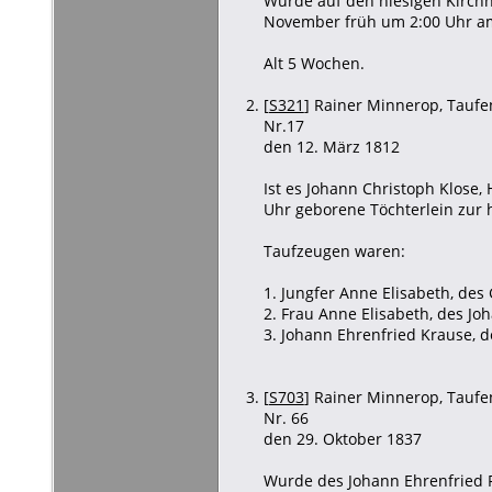
Wurde auf den hiesigen Kirchh
November früh um 2:00 Uhr a
Alt 5 Wochen.
[
S321
] Rainer Minnerop, Taufen
Nr.17
den 12. März 1812
Ist es Johann Christoph Klose
Uhr geborene Töchterlein zur 
Taufzeugen waren:
1. Jungfer Anne Elisabeth, des 
2. Frau Anne Elisabeth, des Jo
3. Johann Ehrenfried Krause, d
[
S703
] Rainer Minnerop, Taufen
Nr. 66
den 29. Oktober 1837
Wurde des Johann Ehrenfried F