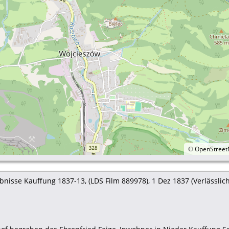
©
OpenStree
nisse Kauffung 1837-13, (LDS Film 889978), 1 Dez 1837 (Verlässlichk