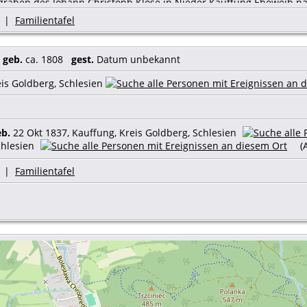
begraben des Johann Christoph Klose in Nieder Kauffung Eheweib 
r an der Abzehrung gestorben. Alt 31 Jahr und 7 Monat.
|
Familientafel
---------------
gt, da die verstorbene Maria Rosine Hoppe 1810 in einem Taufeintr
,
geb.
ca. 1808
gest.
Datum unbekannt
eis Goldberg, Schlesien
eb.
22 Okt 1837, Kauffung, Kreis Goldberg, Schlesien
chlesien
(A
|
Familientafel