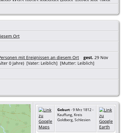
namens Maria Rosina geborene Hoppe, welche den 24ten
ag als Mutter angegeben wird. Quelle S19, Taufen Kauffung
gest.
29 Nov
lter 0 Jahre) [Vater: Leiblich] [Mutter: Leiblich]
Geburt
- 9 Mrz 1812 -
Kauffung, Kreis
Goldberg, Schlesien