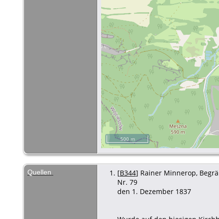
500 m
Quellen
[
B344
] Rainer Minnerop, Begräb
Nr. 79
den 1. Dezember 1837