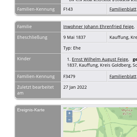
Ist auf dem hiesigen Kirchhof 
August 1805 vormittags um 10 Uh
Familien-Kennung
F143
Familienblatt
--------------------------------------------
Es ist zu klären was hier vorlie
Familie
Inwohner Johann Ehrenfried Feige
1810 Pag 10
Eheschließung
9 Mai 1837
Kauffung, Kr
Rainer Minnerop, 4 Nov 2015
Typ: Ehe
Kinder
1.
Ernst Wilhelm August Feige
,
g
1837, Kauffung, Kreis Goldberg, S
Familien-Kennung
F3479
Familienblatt
Zuletzt bearbeitet
27 Jan 2022
am
Ereignis-Karte
+
–