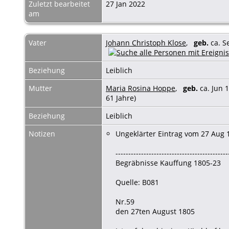
Zuletzt bearbeitet
27 Jan 2022
am
Vater
Johann Christoph Klose
,
geb.
ca. 
Beziehung
Leiblich
Mutter
Maria Rosina Hoppe
,
geb.
ca. Jun
61 Jahre)
Beziehung
Leiblich
Notizen
Ungeklärter Eintrag vom 27 Aug 
--------------------------------------------
Begräbnisse Kauffung 1805-23
Quelle: B081
Nr.59
den 27ten August 1805