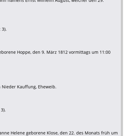
ohn namens Ernst Wilhelm August, welcher den 29.
 3).
geborene Hoppe, den 9. März 1812 vormittags um 11:00
n Nieder Kauffung, Eheweib.
3).
hanne Helene geborene Klose, den 22. des Monats früh um