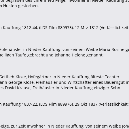
of begraben des Ehrenfried Feige, Inwohner in Nieder Kauffung S
m Husten gestorben.
 Kauffung 1812-44, (LDS Film 889975), 12 Mrz 1812 (Verlässlichkeit:
, Hofehäusler in Nieder Kauffung, von seinem Weibe Maria Rosine 
heiligen Taufe gebracht und Johanne Helene genannt.
Gottlieb Klose, Hofegärtner in Nieder Kauffung älteste Tochter.
hann George Klose, Freihäusler und Wirtschafter eines Bauerngut i
es David Krause, Freihäusler in Nieder Kauffung einziger Sohn.
 Kauffung 1837-22, (LDS Film 889976), 29 Okt 1837 (Verlässlichkeit: 
eige, zur Zeit Inwohner in Nieder Kauffung, von seinem Weibe Jo