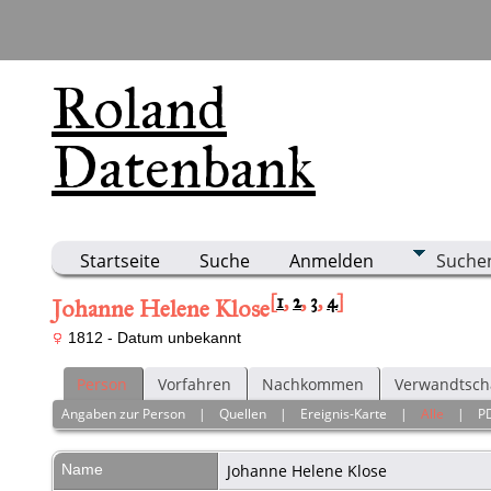
Roland
Datenbank
Startseite
Suche
Anmelden
Suche
[
1
,
2
,
3
,
4
]
Johanne Helene Klose
1812 - Datum unbekannt
Person
Vorfahren
Nachkommen
Verwandtsch
Angaben zur Person
|
Quellen
|
Ereignis-Karte
|
Alle
|
P
Name
Johanne Helene
Klose