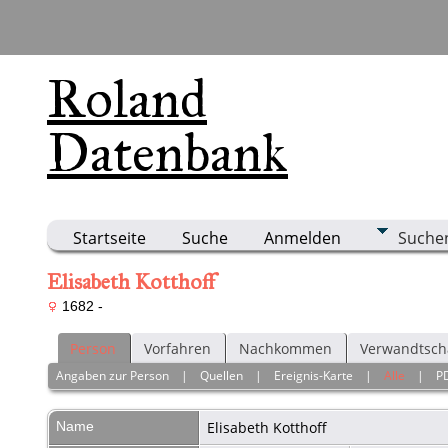
Roland
Datenbank
Startseite
Suche
Anmelden
Suche
Elisabeth Kotthoff
1682 -
Person
Vorfahren
Nachkommen
Verwandtsch
Angaben zur Person
|
Quellen
|
Ereignis-Karte
|
Alle
|
P
Name
Elisabeth
Kotthoff