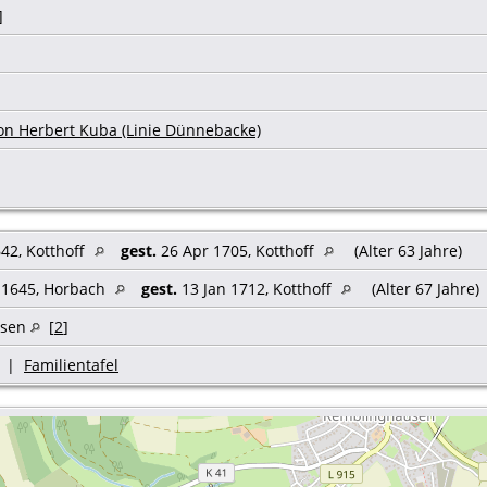
]
on Herbert Kuba (Linie Dünnebacke)
42, Kotthoff
gest.
26 Apr 1705, Kotthoff
(Alter 63 Jahre)
 1645, Horbach
gest.
13 Jan 1712, Kotthoff
(Alter 67 Jahre)
usen
[
2
]
|
Familientafel