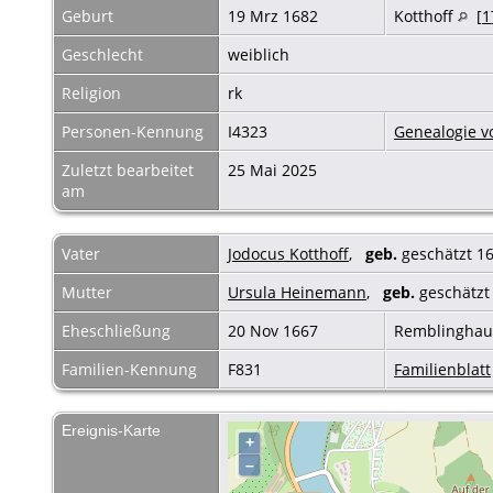
Geburt
19 Mrz 1682
Kotthoff
[
1
Geschlecht
weiblich
Religion
rk
Personen-Kennung
I4323
Genealogie v
Zuletzt bearbeitet
25 Mai 2025
am
Vater
Jodocus Kotthoff
,
geb.
geschätzt 16
Mutter
Ursula Heinemann
,
geb.
geschätzt
Eheschließung
20 Nov 1667
Remblingha
Familien-Kennung
F831
Familienblatt
Ereignis-Karte
+
–