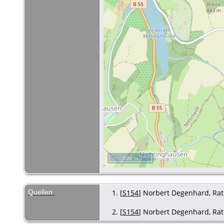
500 m
Quellen
[
S154
] Norbert Degenhard, Rati
[
S154
] Norbert Degenhard, Ratin