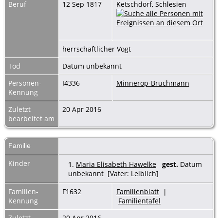
Beruf
12 Sep 1817
Ketschdorf, Schlesien
herrschaftlicher Vogt
Tod
Datum unbekannt
Personen-
I4336
Minnerop-Bruchmann
Kennung
Zuletzt
20 Apr 2016
bearbeitet am
Familie
Kinder
1.
Maria Elisabeth Hawelke
gest.
Datum
unbekannt [Vater: Leiblich]
Familien-
F1632
Familienblatt
|
Kennung
Familientafel
Zuletzt
20 Apr 2016