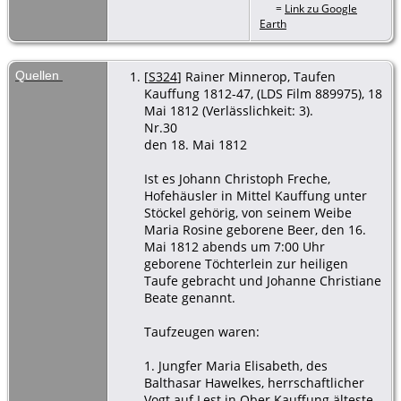
=
Link zu Google
Earth
Quellen
[
S324
] Rainer Minnerop, Taufen
Kauffung 1812-47, (LDS Film 889975), 18
Mai 1812 (Verlässlichkeit: 3).
Nr.30
den 18. Mai 1812
Ist es Johann Christoph Freche,
Hofehäusler in Mittel Kauffung unter
Stöckel gehörig, von seinem Weibe
Maria Rosine geborene Beer, den 16.
Mai 1812 abends um 7:00 Uhr
geborene Töchterlein zur heiligen
Taufe gebracht und Johanne Christiane
Beate genannt.
Taufzeugen waren:
1. Jungfer Maria Elisabeth, des
Balthasar Hawelkes, herrschaftlicher
Vogt auf Lest in Ober Kauffung älteste