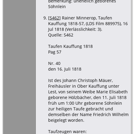
Bemerkung: unehelich geborenes
Söhnlein
[
S462
] Rainer Minnerop, Taufen
Kauffung 1818-57, (LDS Film 889975), 16
Jul 1818 (Verlässlichkeit: 3).
Quelle: S462
Taufen Kauffung 1818
Pag 57
Nr. 40
den 16. Juli 1818
Ist des Johann Christoph Mäuer,
Freihäusler in Ober Kauffung unter
Lest, von seinem Weibe Marie Elisabeth
geborene Hölzbächer, den 11. Juli 1818
früh um 1:00 Uhr geborene Söhnlein
zur heiligen Taufe gebracht und
demselben der Name Friedrich Wilhelm
beigelegt worden.
Taufzeugen waren: