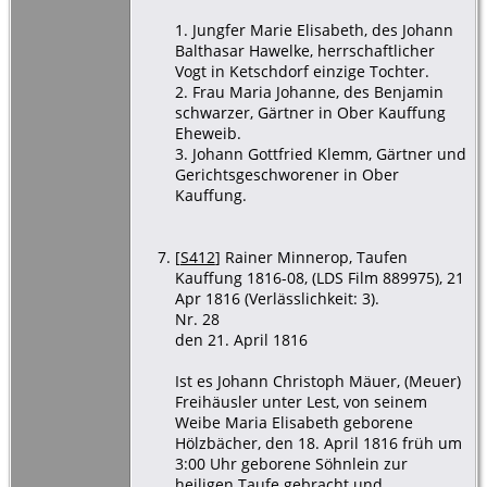
1. Jungfer Marie Elisabeth, des Johann
Balthasar Hawelke, herrschaftlicher
Vogt in Ketschdorf einzige Tochter.
2. Frau Maria Johanne, des Benjamin
schwarzer, Gärtner in Ober Kauffung
Eheweib.
3. Johann Gottfried Klemm, Gärtner und
Gerichtsgeschworener in Ober
Kauffung.
[
S412
] Rainer Minnerop, Taufen
Kauffung 1816-08, (LDS Film 889975), 21
Apr 1816 (Verlässlichkeit: 3).
Nr. 28
den 21. April 1816
Ist es Johann Christoph Mäuer, (Meuer)
Freihäusler unter Lest, von seinem
Weibe Maria Elisabeth geborene
Hölzbächer, den 18. April 1816 früh um
3:00 Uhr geborene Söhnlein zur
heiligen Taufe gebracht und