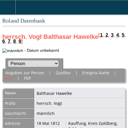
Roland Datenbank
[
1
,
2
,
3
,
4
,
5
,
herrsch. Vogt Balthasar Hawelke
6
,
7
,
8
,
9
]
- Datum unbekannt
Angaben zur Person
|
Quellen
|
Ereignis-Karte
|
Alle
|
PDF
Name
Balthasar
Hawelke
Präfix
herrsch. Vogt
Geschlecht
männlich
Adresse
18 Mai 1812
Kauffung, Kreis Goldberg,