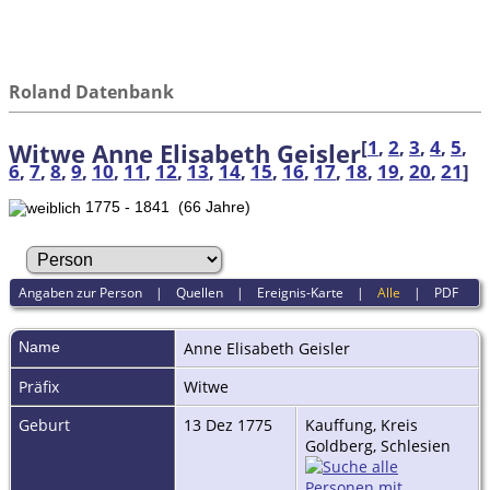
Roland Datenbank
[
1
,
2
,
3
,
4
,
5
,
Witwe Anne Elisabeth Geisler
6
,
7
,
8
,
9
,
10
,
11
,
12
,
13
,
14
,
15
,
16
,
17
,
18
,
19
,
20
,
21
]
1775 - 1841 (66 Jahre)
Angaben zur Person
|
Quellen
|
Ereignis-Karte
|
Alle
|
PDF
Name
Anne Elisabeth
Geisler
Präfix
Witwe
Geburt
13 Dez 1775
Kauffung, Kreis
Goldberg, Schlesien