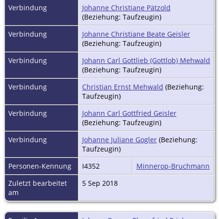
Verbindung
Johanne Christiane Pätzold
(Beziehung: Taufzeugin)
Verbindung
Johanne Christiane Beate Geisler
(Beziehung: Taufzeugin)
Verbindung
Johann Carl Gottlieb (Gottlob) Mehwald
(Beziehung: Taufzeugin)
Verbindung
Christian Ernst Mehwald
(Beziehung:
Taufzeugin)
Verbindung
Johann Carl Gottfried Geisler
(Beziehung: Taufzeugin)
Verbindung
Johanne Juliane Gogler
(Beziehung:
Taufzeugin)
Personen-Kennung
I4352
Minnerop-Bruchmann
Zuletzt bearbeitet
5 Sep 2018
am