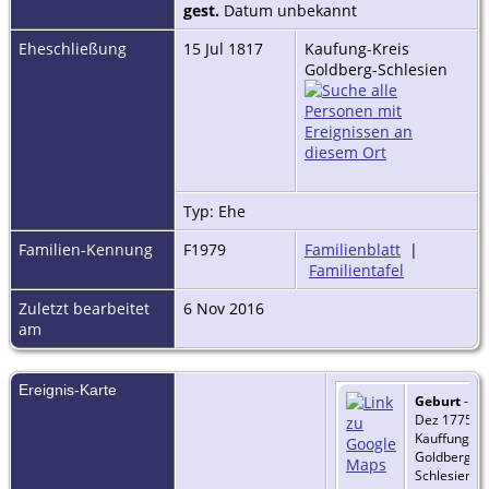
gest.
Datum unbekannt
Eheschließung
15 Jul 1817
Kaufung-Kreis
Goldberg-Schlesien
Typ: Ehe
Familien-Kennung
F1979
Familienblatt
|
Familientafel
Zuletzt bearbeitet
6 Nov 2016
am
Ereignis-Karte
Geburt
- 13
Dez 1775 -
Kauffung, Kr
Goldberg,
Schlesien