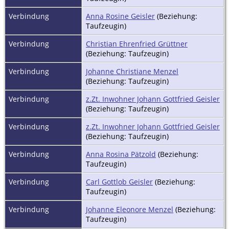
Verbindung
Anna Rosine Geisler
(Beziehung:
Taufzeugin)
Verbindung
Christian Ehrenfried Grüttner
(Beziehung: Taufzeugin)
Verbindung
Johanne Christiane Menzel
(Beziehung: Taufzeugin)
Verbindung
z.Zt. Inwohner Johann Gottfried Geisler
(Beziehung: Taufzeugin)
Verbindung
z.Zt. Inwohner Johann Gottfried Geisler
(Beziehung: Taufzeugin)
Verbindung
Anna Rosina Pätzold
(Beziehung:
Taufzeugin)
Verbindung
Carl Gottlob Geisler
(Beziehung:
Taufzeugin)
Verbindung
Johanne Eleonore Menzel
(Beziehung:
Taufzeugin)