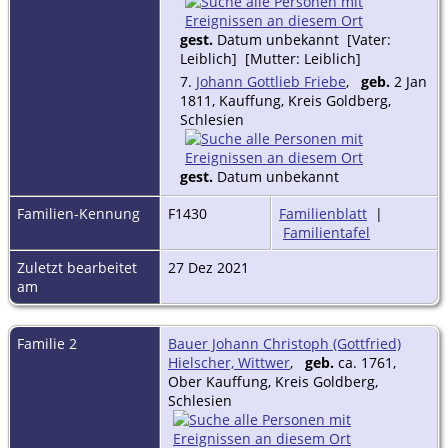
gest.
Datum unbekannt [Vater:
Leiblich] [Mutter: Leiblich]
7.
Johann Gottlieb Friebe
,
geb.
2 Jan
1811, Kauffung, Kreis Goldberg,
Schlesien
gest.
Datum unbekannt
Familien-Kennung
F1430
Familienblatt
|
Familientafel
Zuletzt bearbeitet
27 Dez 2021
am
Familie 2
Bauer Johann Christoph (Gottfried)
Hielscher, Wittwer
,
geb.
ca. 1761,
Ober Kauffung, Kreis Goldberg,
Schlesien