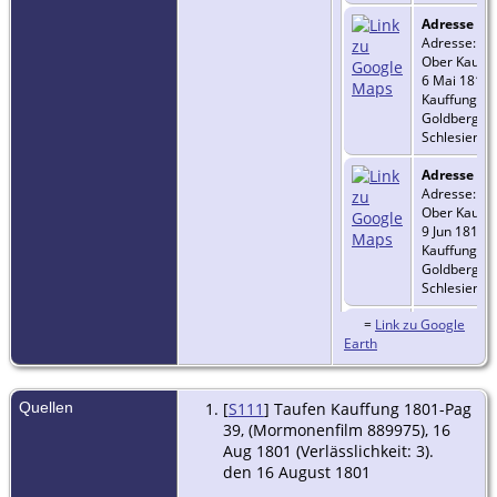
Adresse
-
Adresse:
Ober Kauffu
6 Mai 1810 
Kauffung, Kr
Goldberg,
Schlesien
Adresse
-
Adresse:
Ober Kauffu
9 Jun 1812 -
Kauffung, Kr
Goldberg,
Schlesien
=
Link zu Google
Tod
- 7 Sep
Earth
1841 -
Kauffung, Kr
Goldberg,
Schlesien
Quellen
[
S111
] Taufen Kauffung 1801-Pag
39, (Mormonenfilm 889975), 16
Eheschlie
Aug 1801 (Verlässlichkeit: 3).
- Typ: Ehe -
den 16 August 1801
Datum
unbekannt -