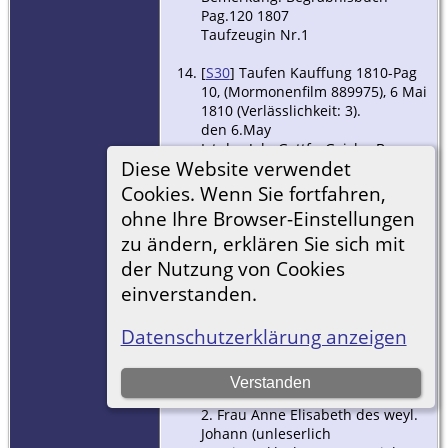
Pag.120 1807
Taufzeugin Nr.1
[
S30
] Taufen Kauffung 1810-Pag
10, (Mormonenfilm 889975), 6 Mai
1810 (Verlässlichkeit: 3).
den 6.May
Ist des Joh. Gottfr. Geisler Bauer
Diese Website verwendet
in N.K. v.s.W. Anne Elis.
geb. Kuhnert den 3. des Monats
Cookies. Wenn Sie fortfahren,
morgens um 9Uhr gebor.
ohne Ihre Browser-Einstellungen
Töchterlein zur heil
zu ändern, erklären Sie sich mit
Taufe gebracht und derselben
der Name Johanne Helene
der Nutzung von Cookies
beigelegt.
einverstanden.
Taufzeugen waren
Datenschutzerklärung anzeigen
1. Jgf. Anne Ros. des Johann
Friedrich Berg Herrschaftl.
Wächter in Reichswaldau
Verstanden
einzige Tochter
2. Frau Anne Elisabeth des weyl.
Johann (unleserlich