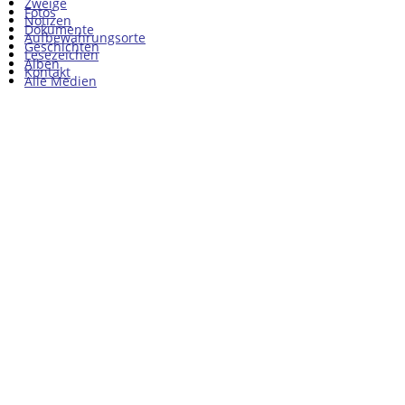
Zweige
Fotos
Notizen
Dokumente
Aufbewahrungsorte
Geschichten
Lesezeichen
Alben
Kontakt
Alle Medien