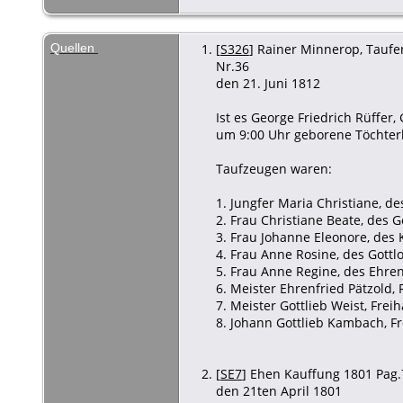
Quellen
[
S326
] Rainer Minnerop, Taufen
Nr.36
den 21. Juni 1812
Ist es George Friedrich Rüffe
um 9:00 Uhr geborene Töchterl
Taufzeugen waren:
1. Jungfer Maria Christiane, d
2. Frau Christiane Beate, des
3. Frau Johanne Eleonore, des
4. Frau Anne Rosine, des Gott
5. Frau Anne Regine, des Ehren
6. Meister Ehrenfried Pätzold,
7. Meister Gottlieb Weist, Frei
8. Johann Gottlieb Kambach, F
[
SE7
] Ehen Kauffung 1801 Pag.7
den 21ten April 1801