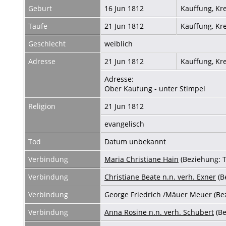
Geburt
16 Jun 1812
Kauffung, Kr
Taufe
21 Jun 1812
Kauffung, Kr
Geschlecht
weiblich
Adresse
21 Jun 1812
Kauffung, Kr
Adresse:
Ober Kaufung - unter Stimpel
Religion
21 Jun 1812
evangelisch
Tod
Datum unbekannt
Verbindung
Maria Christiane Hain
(Beziehung: 
Verbindung
Christiane Beate n.n. verh. Exner
(B
Verbindung
George Friedrich /Mäuer Meuer
(Be
Verbindung
Anna Rosine n.n. verh. Schubert
(Be