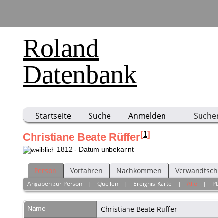
Roland
Datenbank
Startseite
Suche
Anmelden
Suche
[
1
]
Christiane Beate Rüffer
1812 - Datum unbekannt
Person
Vorfahren
Nachkommen
Verwandtsch
Angaben zur Person
|
Quellen
|
Ereignis-Karte
|
Alle
|
P
Name
Christiane Beate
Rüffer