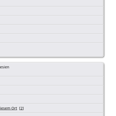
esien
[
2
]