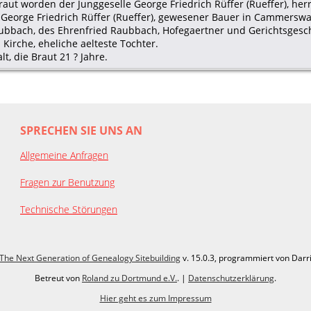
traut worden der Junggeselle George Friedrich Rüffer (Rueffer), h
 George Friedrich Rüffer (Rueffer), gewesener Bauer in Cammerswa
aubbach, des Ehrenfried Raubbach, Hofegaertner und Gerichtsgesch
Kirche, eheliche aelteste Tochter.
t, die Braut 21 ? Jahre.
SPRECHEN SIE UNS AN
Allgemeine Anfragen
Fragen zur Benutzung
Technische Störungen
The Next Generation of Genealogy Sitebuilding
v. 15.0.3, programmiert von Darr
Betreut von
Roland zu Dortmund e.V.
. |
Datenschutzerklärung
.
Hier geht es zum Impressum