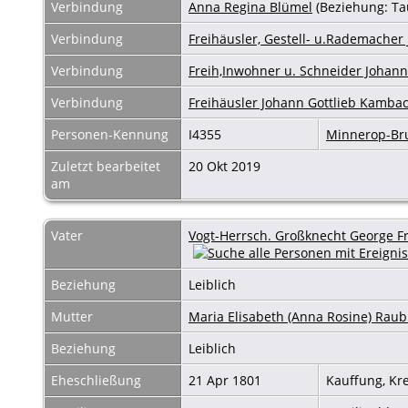
Verbindung
Anna Regina Blümel
(Beziehung: Ta
Verbindung
Freihäusler, Gestell- u.Rademacher
Verbindung
Freih,Inwohner u. Schneider Johann 
Verbindung
Freihäusler Johann Gottlieb Kamba
Personen-Kennung
I4355
Minnerop-B
Zuletzt bearbeitet
20 Okt 2019
am
Vater
Vogt-Herrsch. Großknecht George Fr
Beziehung
Leiblich
Mutter
Maria Elisabeth (Anna Rosine) Rau
Beziehung
Leiblich
Eheschließung
21 Apr 1801
Kauffung, Kr