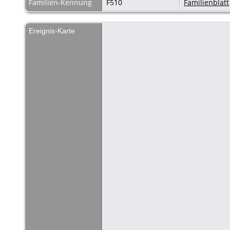
Familien-Kennung
F510
Familienblatt
Ereignis-Karte