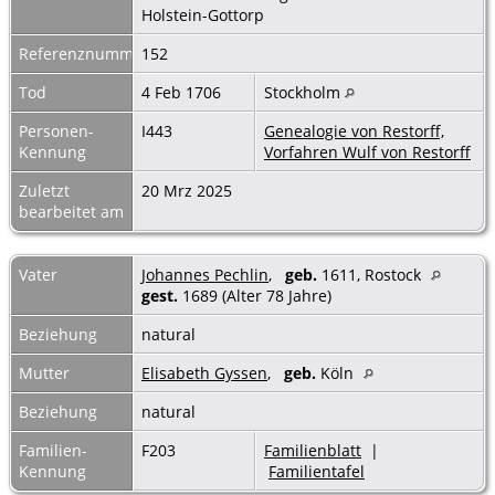
Holstein-Gottorp
Referenznummer
152
Tod
4 Feb 1706
Stockholm
Personen-
I443
Genealogie von Restorff,
Kennung
Vorfahren Wulf von Restorff
Zuletzt
20 Mrz 2025
bearbeitet am
Vater
Johannes Pechlin
,
geb.
1611, Rostock
gest.
1689 (Alter 78 Jahre)
Beziehung
natural
Mutter
Elisabeth Gyssen
,
geb.
Köln
Beziehung
natural
Familien-
F203
Familienblatt
|
Kennung
Familientafel