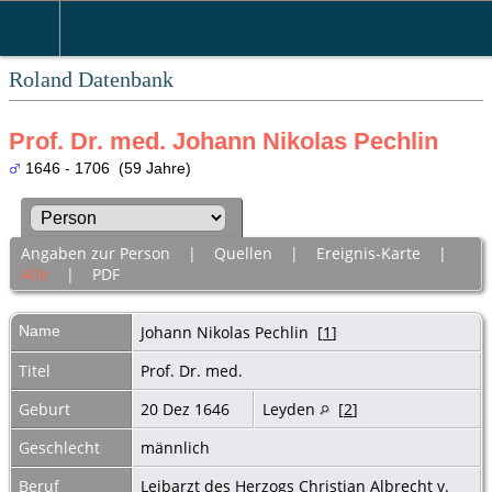
Roland Datenbank
Prof. Dr. med. Johann Nikolas Pechlin
1646 - 1706 (59 Jahre)
Angaben zur Person
|
Quellen
|
Ereignis-Karte
|
Alle
|
PDF
Name
Johann Nikolas
Pechlin
[
1
]
Titel
Prof. Dr. med.
Geburt
20 Dez 1646
Leyden
[
2
]
Geschlecht
männlich
Beruf
Leibarzt des Herzogs Christian Albrecht v.