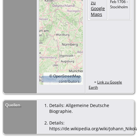
Feb 1706 -
Stockholm
©
OpenStreetMap
200 km
contributors.
=
Link zu Google
Earth
Quellen
Details: Allgemeine Deutsche
Biographie.
Details:
https://de.wikipedia.org/wiki/Johann_Nikol