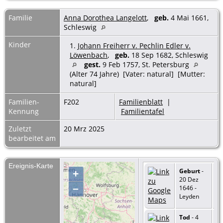
Familie
Anna Dorothea Langelott
,
geb.
4 Mai 1661,
Schleswig
Kinder
1.
Johann Freiherr v. Pechlin Edler v.
Löwenbach
,
geb.
18 Sep 1682, Schleswig
gest.
9 Feb 1757, St. Petersburg
(Alter 74 Jahre) [Vater: natural] [Mutter:
natural]
Familien-
F202
Familienblatt
|
Kennung
Familientafel
Zuletzt
20 Mrz 2025
bearbeitet am
Ereignis-Karte
Geburt
-
+
20 Dez
–
1646 -
Leyden
Tod
- 4