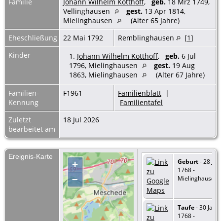
Familie
Johann Wilhelm Kotthoff
,
geb.
18 Mrz 1749,
Vellinghausen
gest.
13 Apr 1814,
Mielinghausen
(Alter 65 Jahre)
Eheschließung
22 Mai 1792
Remblinghausen
[
1
]
Kinder
1.
Johann Wilhelm Kotthoff
,
geb.
6 Jul
1796, Mielinghausen
gest.
19 Aug
1863, Mielinghausen
(Alter 67 Jahre)
Familien-
F1961
Familienblatt
|
Kennung
Familientafel
Zuletzt
18 Jul 2026
bearbeitet am
Ereignis-Karte
Geburt
- 28 Jan
+
1768 -
–
Mielinghausen
Taufe
- 30 Jan
1768 -