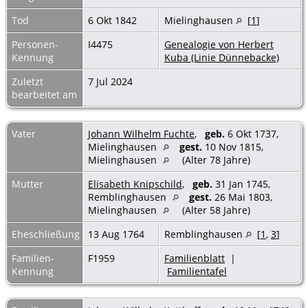
Tod
6 Okt 1842
Mielinghausen
[
1
]
Personen-
I4475
Genealogie von Herbert
Kennung
Kuba (Linie Dünnebacke)
Zuletzt
7 Jul 2024
bearbeitet am
Vater
Johann Wilhelm Fuchte
,
geb.
6 Okt 1737,
Mielinghausen
gest.
10 Nov 1815,
Mielinghausen
(Alter 78 Jahre)
Mutter
Elisabeth Knipschild
,
geb.
31 Jan 1745,
Remblinghausen
gest.
26 Mai 1803,
Mielinghausen
(Alter 58 Jahre)
Eheschließung
13 Aug 1764
Remblinghausen
[
1
,
3
]
Familien-
F1959
Familienblatt
|
Kennung
Familientafel