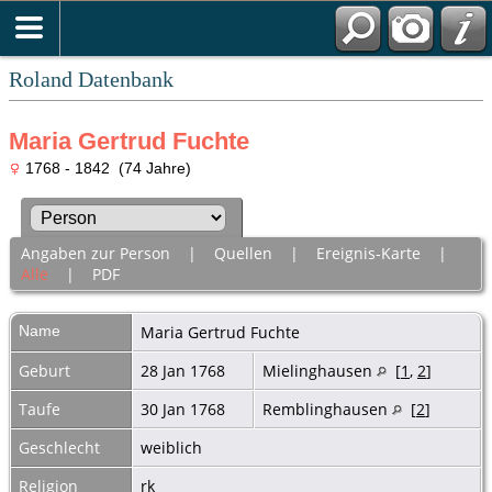
Roland Datenbank
Maria Gertrud Fuchte
1768 - 1842 (74 Jahre)
Angaben zur Person
|
Quellen
|
Ereignis-Karte
|
Alle
|
PDF
Name
Maria Gertrud
Fuchte
Geburt
28 Jan 1768
Mielinghausen
[
1
,
2
]
Taufe
30 Jan 1768
Remblinghausen
[
2
]
Geschlecht
weiblich
Religion
rk