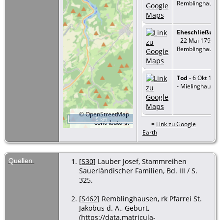
Remblinghause
Eheschließun
- 22 Mai 1792 -
Remblinghause
Tod
- 6 Okt 184
- Mielinghause
©
OpenStreetMap
5 km
contributors.
=
Link zu Google
Earth
Quellen
[
S30
] Lauber Josef, Stammreihen
Sauerländischer Familien, Bd. III / S.
325.
[
S462
] Remblinghausen, rk Pfarrei St.
Jakobus d. Ä., Geburt,
(https://data.matricula-