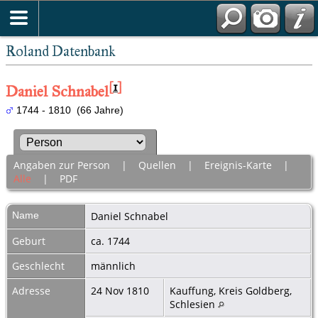
Roland Datenbank
[
1
]
Daniel Schnabel
1744 - 1810 (66 Jahre)
Angaben zur Person
|
Quellen
|
Ereignis-Karte
|
Alle
|
PDF
Name
Daniel
Schnabel
Geburt
ca. 1744
Geschlecht
männlich
Adresse
24 Nov 1810
Kauffung, Kreis Goldberg,
Schlesien