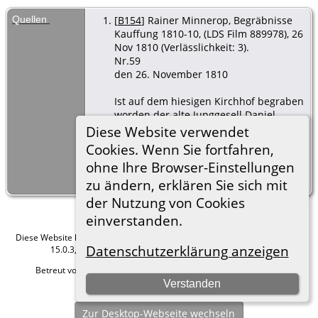
Goldberg,
Schlesien
Quellen
[
B154
] Rainer Minnerop, Begräbnisse
Kauffung 1810-10, (LDS Film 889978), 26
Nov 1810 (Verlässlichkeit: 3).
Nr.59
den 26. November 1810
Ist auf dem hiesigen Kirchhof begraben
worden der alte Junggesell Daniel
Schnabel, Inlieger unter Tschirnhaus in
Diese Website verwendet
Ober Kauffung, welcher den 24.
Cookies. Wenn Sie fortfahren,
November nachmittags um 5:00 Uhr am
ohne Ihre Browser-Einstellungen
Schlagflüssel gestorben.
Alt: 66 Jahre.
zu ändern, erklären Sie sich mit
der Nutzung von Cookies
einverstanden.
Diese Website läuft mit
The Next Generation of Genealogy Sitebuilding
v.
Datenschutzerklärung anzeigen
15.0.3, programmiert von Darrin Lythgoe © 2001-2026.
Betreut von
Roland zu Dortmund e.V.
. |
Datenschutzerklärung
.
Verstanden
Hier geht es zum Impressum
Zur Desktop-Webseite wechseln