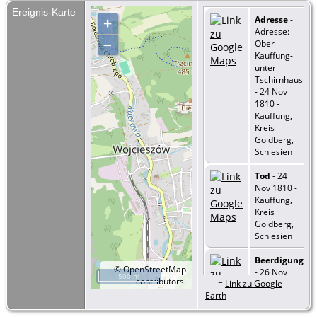
Ereignis-Karte
Adresse
-
+
Adresse:
–
Ober
Kauffung-
unter
Tschirnhaus
- 24 Nov
1810 -
Kauffung,
Kreis
Goldberg,
Schlesien
Tod
- 24
Nov 1810 -
Kauffung,
Kreis
Goldberg,
Schlesien
Beerdigung
©
OpenStreetMap
- 26 Nov
500 m
contributors.
=
Link zu Google
1810 -
Earth
Kauffung,
Kreis