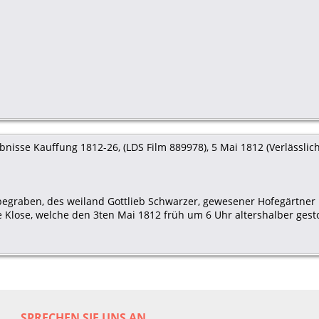
nisse Kauffung 1812-26, (LDS Film 889978), 5 Mai 1812 (Verlässlichk
 begraben, des weiland Gottlieb Schwarzer, gewesener Hofegärtner 
lose, welche den 3ten Mai 1812 früh um 6 Uhr altershalber gest
SPRECHEN SIE UNS AN