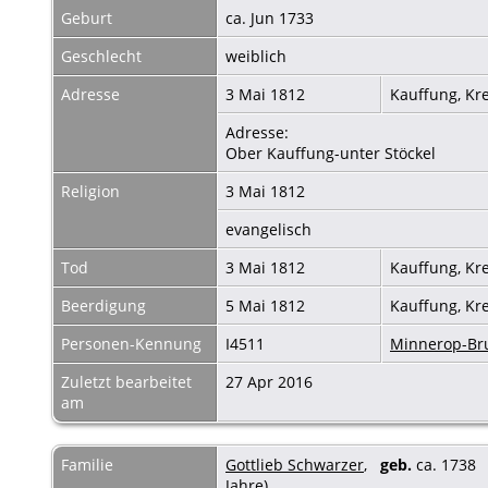
Geburt
ca. Jun 1733
Geschlecht
weiblich
Adresse
3 Mai 1812
Kauffung, Kr
Adresse:
Ober Kauffung-unter Stöckel
Religion
3 Mai 1812
evangelisch
Tod
3 Mai 1812
Kauffung, Kr
Beerdigung
5 Mai 1812
Kauffung, Kr
Personen-Kennung
I4511
Minnerop-B
Zuletzt bearbeitet
27 Apr 2016
am
Familie
Gottlieb Schwarzer
,
geb.
ca. 173
Jahre)