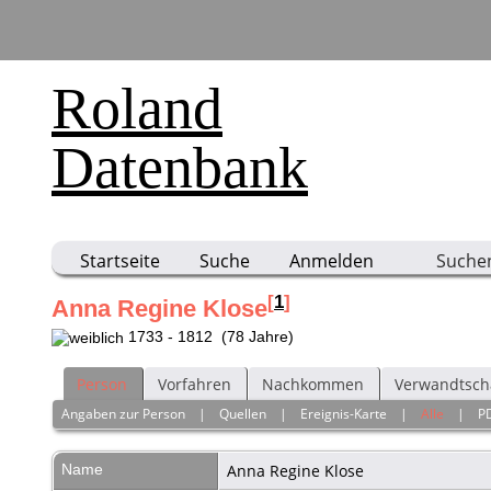
Roland
Datenbank
Startseite
Suche
Anmelden
Suche
[
1
]
Anna Regine Klose
1733 - 1812 (78 Jahre)
Person
Vorfahren
Nachkommen
Verwandtsch
Angaben zur Person
|
Quellen
|
Ereignis-Karte
|
Alle
|
P
Name
Anna Regine
Klose