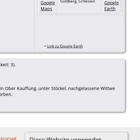
Goldberg, Schlesien
=
Link zu Google Earth
eit: 3).
in Ober Kauffung, unter Stöckel, nachgelassene Wittwe
orben.
Diese Website verwendet
SUCHE