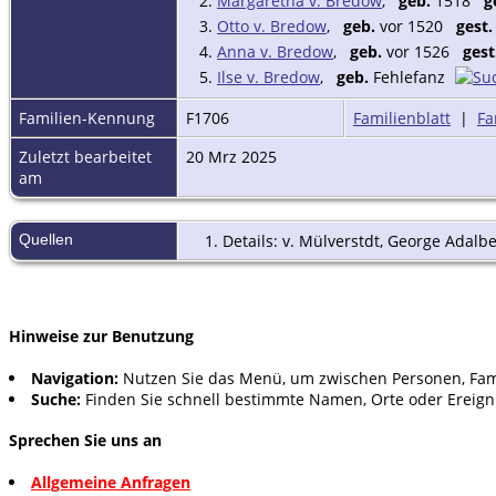
2.
Margaretha v. Bredow
,
geb.
1518
g
3.
Otto v. Bredow
,
geb.
vor 1520
gest.
4.
Anna v. Bredow
,
geb.
vor 1526
gest
5.
Ilse v. Bredow
,
geb.
Fehlefanz
Familien-Kennung
F1706
Familienblatt
|
Fa
Zuletzt bearbeitet
20 Mrz 2025
am
Quellen
Details: v. Mülverstdt, George Adalbe
Hinweise zur Benutzung
Navigation:
Nutzen Sie das Menü, um zwischen Personen, Fam
Suche:
Finden Sie schnell bestimmte Namen, Orte oder Ereign
Sprechen Sie uns an
Allgemeine Anfragen