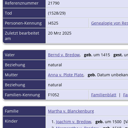
Referenznummer
21790
Tod
(1528/29)
Personen-Kennung
I4525
Genealogie von Res
Zuletzt bearbeitet
20 Mrz 2025
am
Vater
Bernd v. Bredow
,
geb.
um 1415
gest.
um
Beziehung
natural
Mutter
Anna v. Plote Plate
,
geb.
Datum unbeka
Beziehung
natural
Familien-Kennung
F1052
Familienblatt
|
Fa
Familie
Martha v. Blanckenburg
Kinder
1.
Joachim v. Bredow
,
geb.
um 1500 [Vat