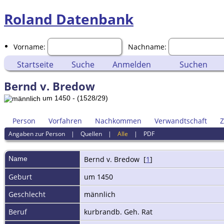
Roland Datenbank
Vorname:
Nachname:
Startseite
Suche
Anmelden
Suchen
Bernd v. Bredow
um 1450 - (1528/29)
Person
Vorfahren
Nachkommen
Verwandtschaft
Z
Angaben zur Person
|
Quellen
|
Alle
|
PDF
Name
Bernd
v. Bredow
[
1
]
Geburt
um 1450
Geschlecht
männlich
Beruf
kurbrandb. Geh. Rat