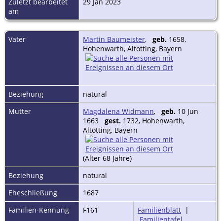
Zuletzt bearbeitet
29 Jan 2023
am
Vater
Martin Baumeister
,
geb.
1658,
Hohenwarth, Altotting, Bayern
Beziehung
natural
Mutter
Magdalena Widmann
,
geb.
10 Jun
1663
gest.
1732, Hohenwarth,
Altotting, Bayern
(Alter 68 Jahre)
Beziehung
natural
Eheschließung
1687
Familien-Kennung
F161
Familienblatt
|
Familientafel