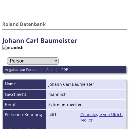
Roland Datenbank
Johann Carl Baumeister
Angaben zur Person
|
Alle
|
PDF
Name
Johann Carl
Baumeister
Geschlecht
männlich
Beruf
Schreinermeister
Personen-Kennung
I461
Genealogie von Ulrich
Möller