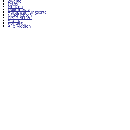
Zweige
Fotos
Notizen
Dokumente
Aufbewahrungsorte
Geschichten
Lesezeichen
Alben
Kontakt
Alle Medien