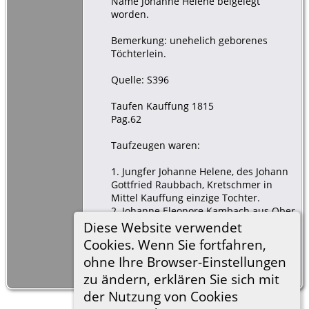
Name Johanne Helene beigelegt
worden.
Bemerkung: unehelich geborenes
Töchterlein.
Quelle: S396
Taufen Kauffung 1815
Pag.62
Taufzeugen waren:
1. Jungfer Johanne Helene, des Johann
Gottfried Raubbach, Kretschmer in
Mittel Kauffung einzige Tochter.
2. Johanne Eleonore Kambach aus Ober
Kauffung.
Diese Website verwendet
3. Christian Gottlieb Hainke, in Diensten
Cookies. Wenn Sie fortfahren,
auf dem hiesigen Mittelhofe.
ohne Ihre Browser-Einstellungen
Der Taufeintrag erstreckt sich über 2
Seiten im Kirchenbuch
zu ändern, erklären Sie sich mit
der Nutzung von Cookies