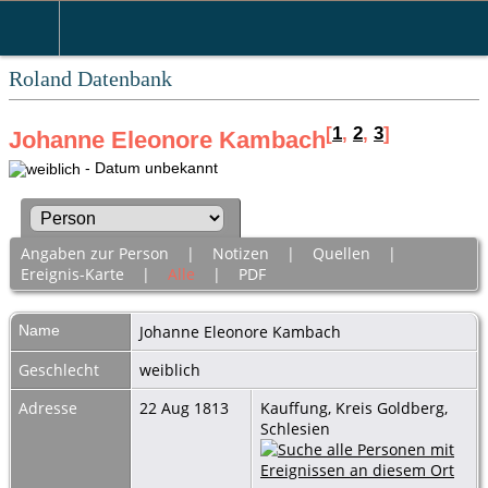
Roland Datenbank
[
1
,
2
,
3
]
Johanne Eleonore Kambach
- Datum unbekannt
Angaben zur Person
|
Notizen
|
Quellen
|
Ereignis-Karte
|
Alle
|
PDF
Name
Johanne Eleonore
Kambach
Geschlecht
weiblich
Adresse
22 Aug 1813
Kauffung, Kreis Goldberg,
Schlesien