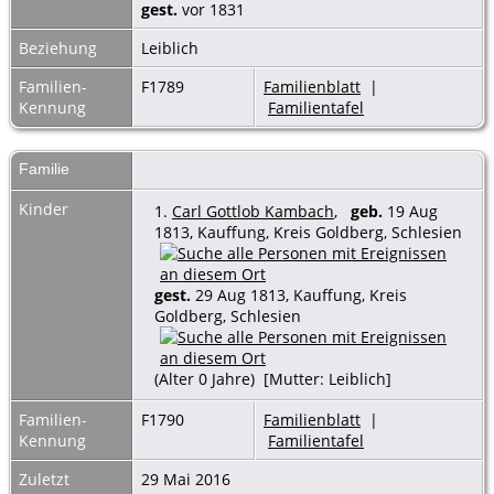
gest.
vor 1831
Beziehung
Leiblich
Familien-
F1789
Familienblatt
|
Kennung
Familientafel
Familie
Kinder
1.
Carl Gottlob Kambach
,
geb.
19 Aug
1813, Kauffung, Kreis Goldberg, Schlesien
gest.
29 Aug 1813, Kauffung, Kreis
Goldberg, Schlesien
(Alter 0 Jahre) [Mutter: Leiblich]
Familien-
F1790
Familienblatt
|
Kennung
Familientafel
Zuletzt
29 Mai 2016