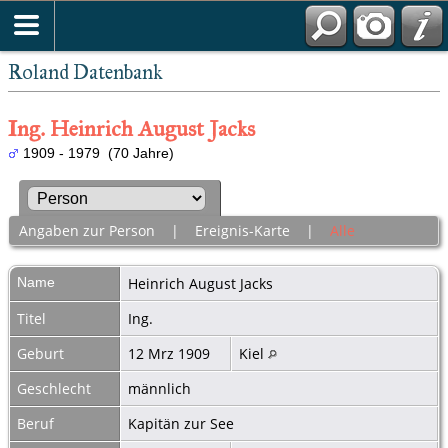
Roland Datenbank
Ing. Heinrich August Jacks
1909 - 1979 (70 Jahre)
Angaben zur Person
|
Ereignis-Karte
|
Alle
Name
Heinrich August
Jacks
Titel
Ing.
Geburt
12 Mrz 1909
Kiel
Geschlecht
männlich
Beruf
Kapitän zur See