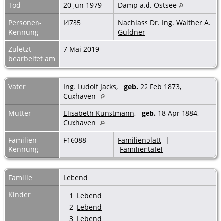
Tod
20 Jun 1979
Damp a.d. Ostsee
Personen-
I4785
Nachlass Dr. Ing. Walther A.
Kennung
Güldner
Zuletzt
7 Mai 2019
bearbeitet am
Vater
Ing. Ludolf Jacks
,
geb.
22 Feb 1873,
Cuxhaven
Mutter
Elisabeth Kunstmann
,
geb.
18 Apr 1884,
Cuxhaven
Familien-
F16088
Familienblatt
|
Kennung
Familientafel
Familie
Lebend
Kinder
1.
Lebend
2.
Lebend
3.
Lebend