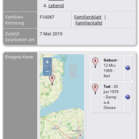
4.
Lebend
Familien-
F16087
Familienblatt
|
Kennung
Familientafel
Zuletzt
7 Mai 2019
bearbeitet am
Ereignis-Karte
Geburt
-
+
12 Mrz
–
1909 -
Kiel
Tod
- 20
Jun 1979
- Damp
a.d.
Ostsee