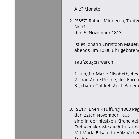
Alt:? Monate
[
S357
] Rainer Minnerop, Taufen
Nr.71
den 5. November 1813
Ist es Johann Christoph Mäuer
abends um 10:00 Uhr geborene 
Taufzeugen waren:
1. Jungfer Marie Elisabeth, de
2. Frau Anne Rosine, des Ehre
3. Johann Gottlieb Aust, Bauer
[
SE17
] Ehen Kauffung 1803 Pag.
den 22ten November 1803
sind in der hiesigen Kirche g
Freihaeusler wie auch Huf- un
Mit Maria Elisabeth Hölzbächer
Tochter.