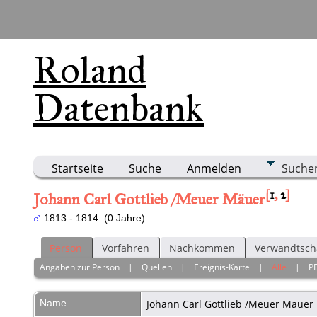
Roland
Datenbank
Startseite
Suche
Anmelden
Suche
[
1
,
2
]
Johann Carl Gottlieb /Meuer Mäuer
1813 - 1814 (0 Jahre)
Person
Vorfahren
Nachkommen
Verwandtsch
Angaben zur Person
|
Quellen
|
Ereignis-Karte
|
Alle
|
P
Name
Johann Carl Gottlieb /Meuer
Mäuer