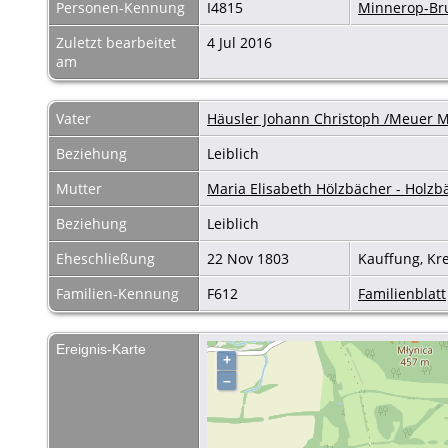
Personen-Kennung
I4815
Minnerop-B
Zuletzt bearbeitet
4 Jul 2016
am
Vater
Häusler Johann Christoph /Meuer 
Beziehung
Leiblich
Mutter
Maria Elisabeth Hölzbächer - Holzb
Beziehung
Leiblich
Eheschließung
22 Nov 1803
Kauffung, Kr
Familien-Kennung
F612
Familienblatt
Ereignis-Karte
+
–