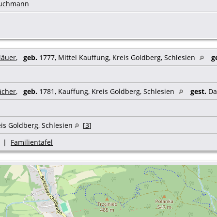
ruchmann
Mäuer
,
geb.
1777, Mittel Kauffung, Kreis Goldberg, Schlesien
g
ächer
,
geb.
1781, Kauffung, Kreis Goldberg, Schlesien
gest.
Da
eis Goldberg, Schlesien
[
3
]
|
Familientafel