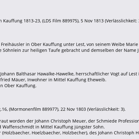
 Kauffung 1813-23, (LDS Film 889975), 5 Nov 1813 (Verlässlichkeit: 
, Freihäusler in Ober Kauffung unter Lest, von seinem Weibe Mari
Söhnlein zur heiligen Taufe gebracht und demselben der Name Jo
s Johann Balthasar Hawalke-Hawelke, herrschaftlicher Vogt auf Lest
nfried Mäuer, Inwohner in Mittel Kauffung Eheweib.
 in Ober Kauffung.
16, (Mormonenfilm 889977), 22 Nov 1803 (Verlässlichkeit: 3).
etraut worden der Johann Christoph Meuer, der Schmiede Profession
d Waffenschmidt in Mittel Kauffung jüngster Sohn.
 (Holzbaecher, Hoelzbaecher, Holzbecher), des Johann Christoph H