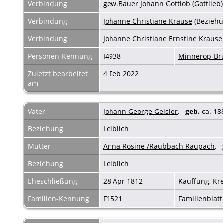
Verbindung
gew.Bauer Johann Gottlob (Gottlieb)
Verbindung
Johanne Christiane Krause
(Beziehu
Verbindung
Johanne Christiane Ernstine Krause
Personen-Kennung
I4938
Minnerop-B
Zuletzt bearbeitet
4 Feb 2022
am
Vater
Johann George Geisler
,
geb.
ca. 1
Beziehung
Leiblich
Mutter
Anna Rosine /Raubbach Raupach
,
Beziehung
Leiblich
Eheschließung
28 Apr 1812
Kauffung, Kr
Familien-Kennung
F1521
Familienblatt