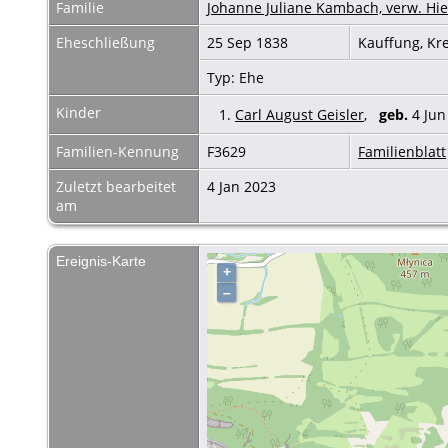
Familie
Johanne Juliane Kambach, verw. Hie
Eheschließung
25 Sep 1838
Kauffung, Kr
Typ: Ehe
Kinder
1.
Carl August Geisler
,
geb.
4 Jun
Familien-Kennung
F3629
Familienblatt
Zuletzt bearbeitet
4 Jan 2023
am
Ereignis-Karte
+
–