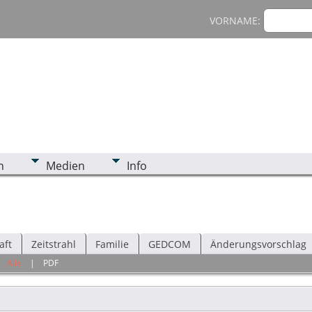
VORNAME:
n
Medien
Info
aft
Zeitstrahl
Familie
GEDCOM
Änderungsvorschlag
|
Alle
|
PDF