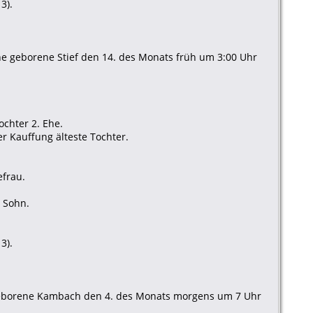
3).
ne geborene Stief den 14. des Monats früh um 3:00 Uhr
ochter 2. Ehe.
r Kauffung älteste Tochter.
efrau.
r Sohn.
3).
 geborene Kambach den 4. des Monats morgens um 7 Uhr