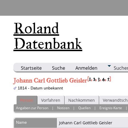
Roland
Datenbank
Startseite
Suche
Anmelden
Suche
[
1
,
2
,
3
,
4
,
5
]
Johann Carl Gottlieb Geisler
1814 - Datum unbekannt
Person
Vorfahren
Nachkommen
Verwandtsch
Angaben zur Person
|
Notizen
|
Quellen
|
Ereignis-Karte
Name
Johann Carl Gottlieb
Geisler