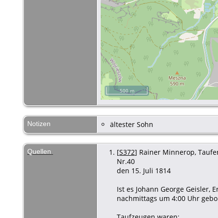
500 m
Notizen
ältester Sohn
Quellen
[
S372
] Rainer Minnerop, Taufen 
Nr.40
den 15. Juli 1814
Ist es Johann George Geisler,
nachmittags um 4:00 Uhr gebor
Taufzeugen waren: