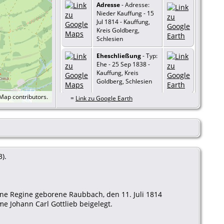
Adresse
- Adresse:
Nieder Kauffung - 15
Jul 1814 - Kauffung,
Kreis Goldberg,
Schlesien
Eheschließung
- Typ:
Ehe - 25 Sep 1838 -
Kauffung, Kreis
Goldberg, Schlesien
tMap
contributors.
=
Link zu Google Earth
).
nne Regine geborene Raubbach, den 11. Juli 1814
 Johann Carl Gottlieb beigelegt.