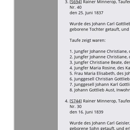
[
S694
] Rainer Minnerop, Taufen
Nr. 40
den 25. Juni 1837
Wurde des Johann Carl Gottlie
geborene Tochter getauft, und
Taufe zeigt waren:
1. Jungfer Johanne Christiane,
2. Jungfer Johanne Christiane,
3. Jungfer Christiane Beate, de
4. Jungfer Maria Rosine, des Kar
5. Frau Maria Elisabeth, des J
6. Junggesell Christian Gottlieb
7. Junggesell Johann Karl Gottl
8. Johann Gottlieb Aust, Inwohn
[
S744
] Rainer Minnerop, Taufen
Nr. 30
den 16. Juni 1839
Wurde des Johann Carl Geisle
geborene Sohn getauft, und er