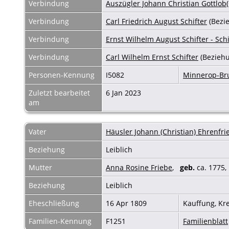
Verbindung
Auszügler Johann Christian Gottlob(
Verbindung
Carl Friedrich August Schifter
(Bezi
Verbindung
Ernst Wilhelm August Schifter - Schi
Verbindung
Carl Wilhelm Ernst Schifter
(Beziehu
Personen-Kennung
I5082
Minnerop-B
Zuletzt bearbeitet
6 Jan 2023
am
Vater
Häusler Johann (Christian) Ehrenfr
Beziehung
Leiblich
Mutter
Anna Rosine Friebe
,
geb.
ca. 1775,
Beziehung
Leiblich
Eheschließung
16 Apr 1809
Kauffung, Kr
Familien-Kennung
F1251
Familienblatt