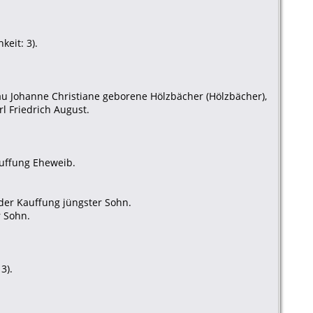
keit: 3).
rau Johanne Christiane geborene Hölzbächer (Hölzbächer),
l Friedrich August.
auffung Eheweib.
eder Kauffung jüngster Sohn.
r Sohn.
3).