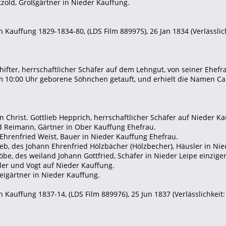
ätzold, Großgärtner in Nieder Kauffung.
 Kauffung 1829-1834-80, (LDS Film 889975), 26 Jan 1834 (Verlässlich
ifter, herrschaftlicher Schäfer auf dem Lehngut, von seiner Ehef
 10:00 Uhr geborene Söhnchen getauft, und erhielt die Namen Car
n Christ. Gottlieb Hepprich, herrschaftlicher Schäfer auf Nieder K
ed Reimann, Gärtner in Ober Kauffung Ehefrau.
 Ehrenfried Weist, Bauer in Nieder Kauffung Ehefrau.
lieb, des Johann Ehrenfried Hölzbächer (Hölzbecher), Häusler in Ni
Köbe, des weiland Johann Gottfried, Schäfer in Nieder Leipe einzige
sler und Vogt auf Nieder Kauffung.
Freigärtner in Nieder Kauffung.
 Kauffung 1837-14, (LDS Film 889976), 25 Jun 1837 (Verlässlichkeit: 