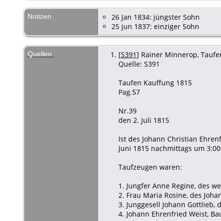
Notizen
26 Jan 1834: jüngster Sohn
25 jun 1837: einziger Sohn
Quellen
[
S391
] Rainer Minnerop, Taufen 
Quelle: S391
Taufen Kauffung 1815
Pag.57
Nr.39
den 2. Juli 1815
Ist des Johann Christian Ehren
Juni 1815 nachmittags um 3:00
Taufzeugen waren:
1. Jungfer Anne Regine, des we
2. Frau Maria Rosine, des Joha
3. Junggesell Johann Gottlieb,
4. Johann Ehrenfried Weist, Ba