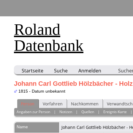
Roland
Datenbank
Startseite
Suche
Anmelden
Suche
Johann Carl Gottlieb Hölzbächer - Hol
1815 - Datum unbekannt
Person
Vorfahren
Nachkommen
Verwandtsch
Angaben zur Person
|
Notizen
|
Quellen
|
Ereignis-Karte
Name
Johann Carl Gottlieb
Hölzbächer - H