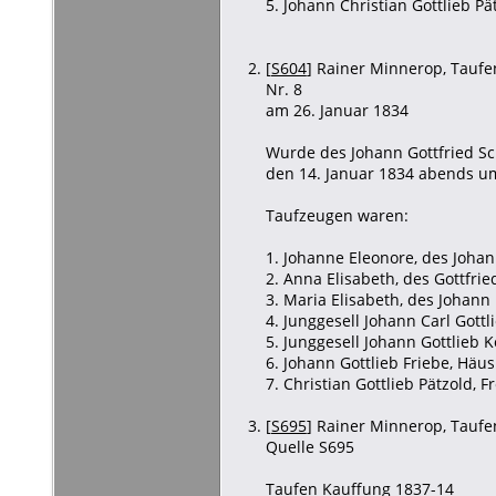
5. Johann Christian Gottlieb P
[
S604
] Rainer Minnerop, Taufen
Nr. 8
am 26. Januar 1834
Wurde des Johann Gottfried Sch
den 14. Januar 1834 abends um
Taufzeugen waren:
1. Johanne Eleonore, des Johan
2. Anna Elisabeth, des Gottfri
3. Maria Elisabeth, des Johann
4. Junggesell Johann Carl Gott
5. Junggesell Johann Gottlieb 
6. Johann Gottlieb Friebe, Häu
7. Christian Gottlieb Pätzold, 
[
S695
] Rainer Minnerop, Taufen
Quelle S695
Taufen Kauffung 1837-14