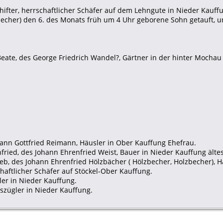
hifter, herrschaftlicher Schäfer auf dem Lehngute in Nieder Kauf
becher) den 6. des Monats früh um 4 Uhr geborene Sohn getauft, u
Beate, des George Friedrich Wandel?, Gärtner in der hinter Mochau 
hann Gottfried Reimann, Häusler in Ober Kauffung Ehefrau.
nfried, des Johann Ehrenfried Weist, Bauer in Nieder Kauffung älte
lieb, des Johann Ehrenfried Hölzbächer ( Hölzbecher, Holzbecher), 
chaftlicher Schäfer auf Stöckel-Ober Kauffung.
ler in Nieder Kauffung.
uszügler in Nieder Kauffung.