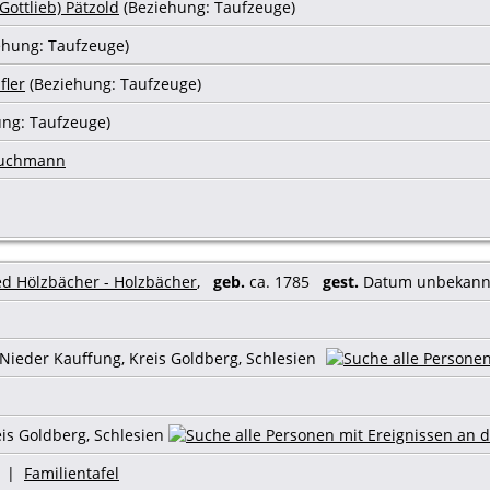
Gottlieb) Pätzold
(Beziehung: Taufzeuge)
ehung: Taufzeuge)
fler
(Beziehung: Taufzeuge)
ng: Taufzeuge)
ruchmann
ied Hölzbächer - Holzbächer
,
geb.
ca. 1785
gest.
Datum unbekan
 Nieder Kauffung, Kreis Goldberg, Schlesien
eis Goldberg, Schlesien
|
Familientafel