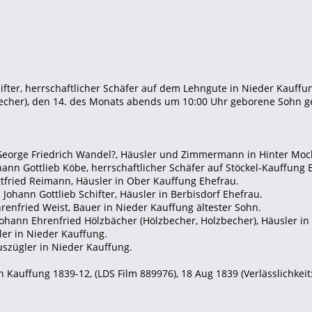
ifter, herrschaftlicher Schäfer auf dem Lehngute in Nieder Kauff
echer), den 14. des Monats abends um 10:00 Uhr geborene Sohn ge
 George Friedrich Wandel?, Häusler und Zimmermann in Hinter Moc
ohann Gottlieb Köbe, herrschaftlicher Schäfer auf Stöckel-Kauffung 
ttfried Reimann, Häusler in Ober Kauffung Ehefrau.
 Johann Gottlieb Schifter, Häusler in Berbisdorf Ehefrau.
hrenfried Weist, Bauer in Nieder Kauffung ältester Sohn.
 Johann Ehrenfried Hölzbächer (Hölzbecher, Holzbecher), Häusler in
ler in Nieder Kauffung.
Auszügler in Nieder Kauffung.
 Kauffung 1839-12, (LDS Film 889976), 18 Aug 1839 (Verlässlichkeit: