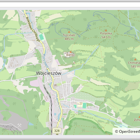
©
OpenStree