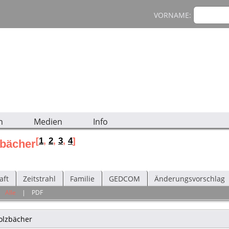
VORNAME:
n
Medien
Info
[
1
,
2
,
3
,
4
]
zbächer
aft
Zeitstrahl
Familie
GEDCOM
Änderungsvorschlag
|
Alle
|
PDF
olzbächer