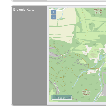
Ereignis-Karte
+
–
500 m