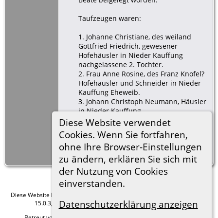
Taufzeugen waren:
1. Johanne Christiane, des weiland
Gottfried Friedrich, gewesener
Hofehäusler in Nieder Kauffung
nachgelassene 2. Tochter.
2. Frau Anne Rosine, des Franz Knofel?
Hofehäusler und Schneider in Nieder
Kauffung Eheweib.
3. Johann Christoph Neumann, Häusler
in Nieder Kauffung.
4. Junggesell Johann David Dresler,
Diese Website verwendet
Inwohner in Alt Chemnitz und Uhlan
Cookies. Wenn Sie fortfahren,
unter dem 6. Landwehr Uhlanen
ohne Ihre Browser-Einstellungen
Regiment.
zu ändern, erklären Sie sich mit
der Nutzung von Cookies
einverstanden.
Diese Website läuft mit
The Next Generation of Genealogy Sitebuilding
v.
Datenschutzerklärung anzeigen
15.0.3, programmiert von Darrin Lythgoe © 2001-2026.
Betreut von
Roland zu Dortmund e.V.
. |
Datenschutzerklärung
.