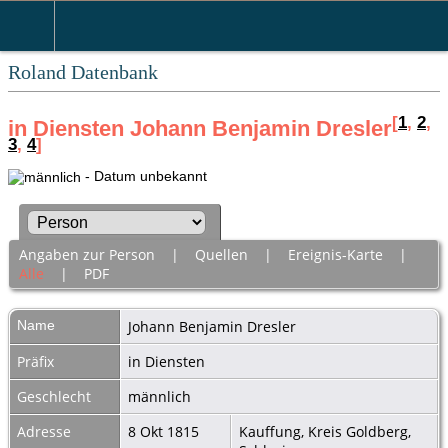
Roland Datenbank
[
1
,
2
,
in Diensten Johann Benjamin Dresler
3
,
4
]
- Datum unbekannt
Angaben zur Person
|
Quellen
|
Ereignis-Karte
|
Alle
|
PDF
Name
Johann Benjamin
Dresler
Präfix
in Diensten
Geschlecht
männlich
Adresse
8 Okt 1815
Kauffung, Kreis Goldberg,