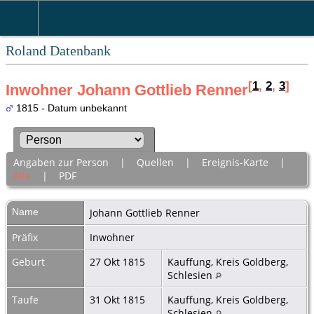
Roland Datenbank
[
1
,
2
,
3
]
Inwohner Johann Gottlieb Renner
1815 - Datum unbekannt
Angaben zur Person
|
Quellen
|
Ereignis-Karte
|
Alle
|
PDF
Name
Johann Gottlieb
Renner
Präfix
Inwohner
Geburt
27 Okt 1815
Kauffung, Kreis Goldberg,
Schlesien
Taufe
31 Okt 1815
Kauffung, Kreis Goldberg,
Schlesien