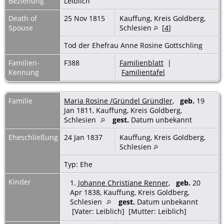
Beziehung
Leiblich
Death of
25 Nov 1815
Kauffung, Kreis Goldberg,
Spouse
Schlesien
[
4
]
Tod der Ehefrau Anne Rosine Gottschling
Familien-
F388
Familienblatt
|
Kennung
Familientafel
Familie
Maria Rosine /Gründel Gründler
,
geb.
19
Jan 1811, Kauffung, Kreis Goldberg,
Schlesien
gest.
Datum unbekannt
Eheschließung
24 Jan 1837
Kauffung, Kreis Goldberg,
Schlesien
Typ: Ehe
Kinder
1.
Johanne Christiane Renner
,
geb.
20
Apr 1838, Kauffung, Kreis Goldberg,
Schlesien
gest.
Datum unbekannt
[Vater: Leiblich] [Mutter: Leiblich]