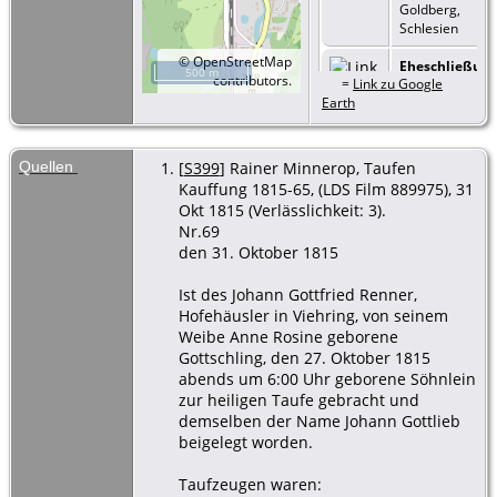
Goldberg,
Schlesien
©
OpenStreetMap
Eheschließun
500 m
contributors.
=
Link zu Google
- Typ: Ehe - 24
Earth
Jan 1837 -
Kauffung, Kreis
Goldberg,
Schlesien
Quellen
[
S399
] Rainer Minnerop, Taufen
Kauffung 1815-65, (LDS Film 889975), 31
Okt 1815 (Verlässlichkeit: 3).
Nr.69
den 31. Oktober 1815
Ist des Johann Gottfried Renner,
Hofehäusler in Viehring, von seinem
Weibe Anne Rosine geborene
Gottschling, den 27. Oktober 1815
abends um 6:00 Uhr geborene Söhnlein
zur heiligen Taufe gebracht und
demselben der Name Johann Gottlieb
beigelegt worden.
Taufzeugen waren: