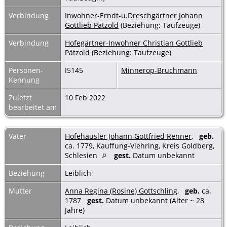
Verbindung
Inwohner-Erndt-u.Dreschgärtner Johann
Gottlieb Pätzold
(Beziehung: Taufzeuge)
Verbindung
Hofegärtner-Inwohner Christian Gottlieb
Pätzold
(Beziehung: Taufzeuge)
Personen-
I5145
Minnerop-Bruchmann
Kennung
Zuletzt
10 Feb 2022
bearbeitet am
Vater
Hofehäusler Johann Gottfried Renner
,
geb.
ca. 1779, Kauffung-Viehring, Kreis Goldberg,
Schlesien
gest.
Datum unbekannt
Beziehung
Leiblich
Mutter
Anna Regina (Rosine) Gottschling
,
geb.
ca.
1787
gest.
Datum unbekannt (Alter ~ 28
Jahre)