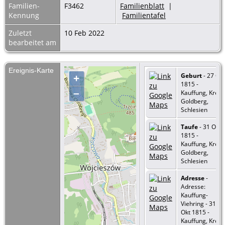
Familien-
F3462
Familienblatt
|
Kennung
Familientafel
Zuletzt
10 Feb 2022
bearbeitet am
Ereignis-Karte
Geburt
- 27 Okt
+
1815 -
–
Kauffung, Kreis
Goldberg,
Schlesien
Taufe
- 31 Okt
1815 -
Kauffung, Kreis
Goldberg,
Schlesien
Adresse
-
Adresse:
Kauffung-
Viehring - 31
Okt 1815 -
Kauffung, Kreis