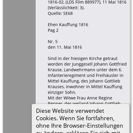
1816-02, (LDS Film 889977), 11 Mai 1816
(Verlässlichkeit: 3).
Quelle: SE68
Ehen Kauffung 1816
Pag 2
Nr. 5
den 11. Mai 1816
Sind in der hiesigen Kirche getraut
worden der Junggesell Johann Gottfried
Krause, Landwehrmann unter dem 6.
Infanterieregiment und Freihäusler in
Mittel Kauffung, des Johann Gottlieb
Krauses, Inwohner in Mittel Kauffung
einziger Sohn.
Mit der Witwe Frau Anne Regine
Renner, des weiland Johann Gottlieb
Renner, gewesener Hofegärtner in
Diese Website verwendet
Nieder Kauffung nachgelassene Witwe.
Cookies. Wenn Sie fortfahren,
Der Bräutigam war 28 Jahre, die Braut
ohne Ihre Browser-Einstellungen
war 29 Jahre alt.
zu ändern, erklären Sie sich mit