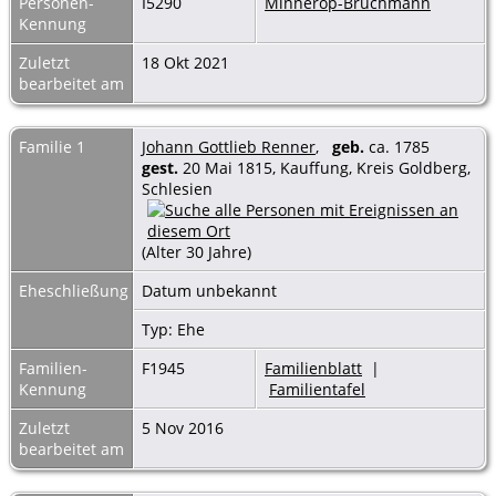
Personen-
I5290
Minnerop-Bruchmann
Kennung
Zuletzt
18 Okt 2021
bearbeitet am
Familie 1
Johann Gottlieb Renner
,
geb.
ca. 1785
gest.
20 Mai 1815, Kauffung, Kreis Goldberg,
Schlesien
(Alter 30 Jahre)
Eheschließung
Datum unbekannt
Typ: Ehe
Familien-
F1945
Familienblatt
|
Kennung
Familientafel
Zuletzt
5 Nov 2016
bearbeitet am