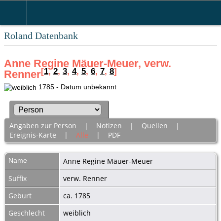
Roland Datenbank
Anne Regine Mäuer-Meuer, verw.
[
1
,
2
,
3
,
4
,
5
,
6
,
7
,
8
]
Renner
1785 - Datum unbekannt
Angaben zur Person
|
Notizen
|
Quellen
|
Ereignis-Karte
|
Alle
|
PDF
Name
Anne Regine
Mäuer-Meuer
Suffix
verw. Renner
Geburt
ca. 1785
Geschlecht
weiblich