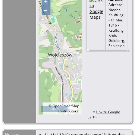
+
Adresse:
–
Nieder
Kauffung
- 11 Mai
1816 -
Kauffung,
Kreis
Goldberg,
Schlesien
©
OpenStreetMap
500 m
contributors.
=
Link zu Google
Earth
Notizen
11 Mai 1816: nachgelassene Wittwe des