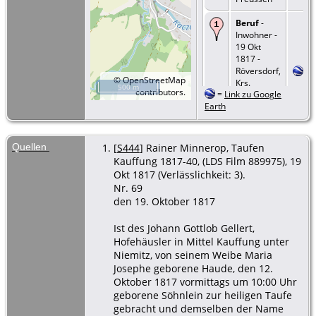
Beruf
-
Inwohner -
19 Okt
1817 -
Röversdorf,
©
OpenStreetMap
Krs.
500 m
contributors.
=
Link zu Google
Schönau,
Earth
Schlesien,
Preussen
Quellen
[
S444
] Rainer Minnerop, Taufen
Kauffung 1817-40, (LDS Film 889975), 19
Okt 1817 (Verlässlichkeit: 3).
Nr. 69
den 19. Oktober 1817
Ist des Johann Gottlob Gellert,
Hofehäusler in Mittel Kauffung unter
Niemitz, von seinem Weibe Maria
Josephe geborene Haude, den 12.
Oktober 1817 vormittags um 10:00 Uhr
geborene Söhnlein zur heiligen Taufe
gebracht und demselben der Name