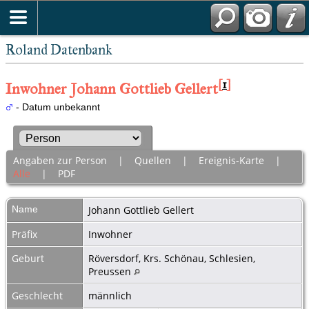
Roland Datenbank
[
1
]
Inwohner Johann Gottlieb Gellert
- Datum unbekannt
Angaben zur Person
|
Quellen
|
Ereignis-Karte
|
Alle
|
PDF
Name
Johann Gottlieb
Gellert
Präfix
Inwohner
Geburt
Röversdorf, Krs. Schönau, Schlesien,
Preussen
Geschlecht
männlich