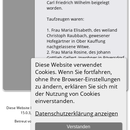
Carl Friedrich Wilhelm beigelegt
worden.
Taufzeugen waren:
1. Frau Maria Elisabeth, des weiland
Christoph Raubbach, gewesener
Hofegärtner in Ober Kauffung
nachgelassene Witwe.
2. Frau Maria Rosine, des Johann
Gottlieb Gellert, Inwohner in Röversdorf
Eheweib.
Diese Website verwendet
3. Friedrich Wilhelm Krain, Freihäusler
Cookies. Wenn Sie fortfahren,
und Zimmermann in Nieder Kauffung.
ohne Ihre Browser-Einstellungen
Bemerkung: die Mutter ist katholischer
Religion, Begräbnisbuch Pag 13 in 1821.
zu ändern, erklären Sie sich mit
der Nutzung von Cookies
einverstanden.
Diese Website läuft mit
The Next Generation of Genealogy Sitebuilding
v.
Datenschutzerklärung anzeigen
15.0.3, programmiert von Darrin Lythgoe © 2001-2026.
Betreut von
Roland zu Dortmund e.V.
. |
Datenschutzerklärung
.
Verstanden
Hier geht es zum Impressum