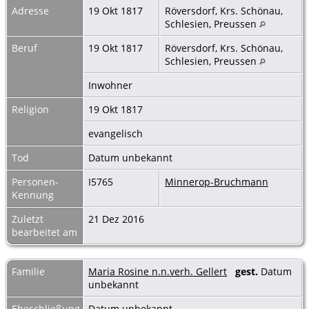
Adresse
19 Okt 1817
Röversdorf, Krs. Schönau,
Schlesien, Preussen
Beruf
19 Okt 1817
Röversdorf, Krs. Schönau,
Schlesien, Preussen
Inwohner
Religion
19 Okt 1817
evangelisch
Tod
Datum unbekannt
Personen-
I5765
Minnerop-Bruchmann
Kennung
Zuletzt
21 Dez 2016
bearbeitet am
Familie
Maria Rosine n.n.verh. Gellert
gest.
Datum
unbekannt
Eheschließung
Datum unbekannt