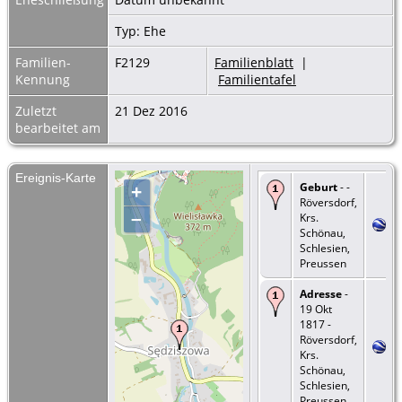
Typ: Ehe
Familien-
F2129
Familienblatt
|
Kennung
Familientafel
Zuletzt
21 Dez 2016
bearbeitet am
Ereignis-Karte
Geburt
- -
+
Röversdorf,
–
Krs.
Schönau,
Schlesien,
Preussen
Adresse
-
19 Okt
1817 -
Röversdorf,
Krs.
Schönau,
Schlesien,
Preussen