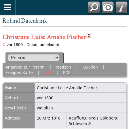
Roland Datenbank
[
1
]
Christiane Luise Amalie Fischer
vor 1800 - Datum unbekannt
Angaben zur Person
|
Notizen
|
Quellen
|
Ereignis-Karte
|
Alle
|
PDF
Name
Christiane Luise Amalie
Fischer
Geburt
vor 1800
Geschlecht
weiblich
Adresse
26 Mrz 1818
Kauffung, Kreis Goldberg,
Schlesien