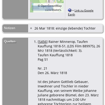
©
OpenStreetMap
500 m
contributors.
=
Link zu Google
Earth
Notizen
26 Mar 1818: einzige (lebende) Tochter
Quellen
[
S456
] Rainer Minnerop, Taufen
Kauffung 1818-51, (LDS Film 889975), 26
Mrz 1818 (Verlässlichkeit: 3).
Taufen Kauffung 1818
Pag 51
Nr. 21
Den 26. März 1818
Ist des Johann Gottlieb Gebauer,
Inwohner und Tischler in nieder
Kauffung, von seinem Weibe Johanne
Juliane geborene Blümel, den 23. März
1818 nachmittags um 2:00 Uhr
geborene Töchterlein zur heiligen