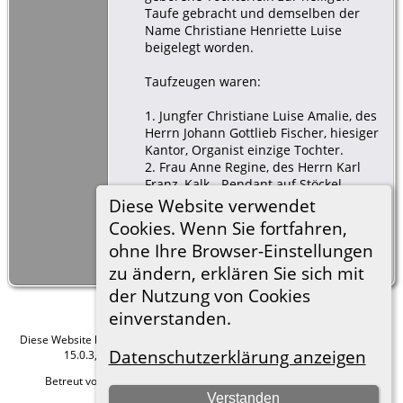
Taufe gebracht und demselben der
Name Christiane Henriette Luise
beigelegt worden.
Taufzeugen waren:
1. Jungfer Christiane Luise Amalie, des
Herrn Johann Gottlieb Fischer, hiesiger
Kantor, Organist einzige Tochter.
2. Frau Anne Regine, des Herrn Karl
Franz, Kalk - Rendant auf Stöckel,
Ehefrau.
Diese Website verwendet
3. Junggesell Johann Gottlieb Klose, des
Cookies. Wenn Sie fortfahren,
Johann George Klose Freihäusler in
ohne Ihre Browser-Einstellungen
Nieder Kauffung ?? Ältester Sohn.
zu ändern, erklären Sie sich mit
der Nutzung von Cookies
einverstanden.
Diese Website läuft mit
The Next Generation of Genealogy Sitebuilding
v.
Datenschutzerklärung anzeigen
15.0.3, programmiert von Darrin Lythgoe © 2001-2026.
Betreut von
Roland zu Dortmund e.V.
. |
Datenschutzerklärung
.
Verstanden