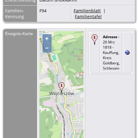
Familien-
F94
Familienblatt
|
Kennung
Familientafel
Ereignis-Karte
Adresse
-
+
26 Mrz
–
1818 -
Kauffung,
Kreis
Goldberg,
Schlesien