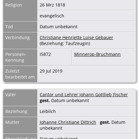
Religion
26 Mrz 1818
evangelisch
Tod
Datum unbekannt
Verbindung
Christiane Henriette Luise Gebauer
(Beziehung: Taufzeugin)
Personen-
I5872
Minnerop-Bruchmann
Kennung
Zuletzt
29 Jul 2019
bearbeitet am
Vater
Cantor und Lehrer Johann Gottlieb Fischer
gest.
Datum unbekannt
Beziehung
Leiblich
Mutter
Johanne Christiane Dittrich
gest.
Datum
unbekannt
Eheschließung
Datum unbekannt