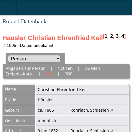
Roland Datenbank
[
1
,
2
,
3
,
4
]
Häusler Christian Ehrenfried Keil
1805 - Datum unbekannt
Angaben zur Person
|
Notizen
|
Quellen
|
Ereignis-Karte
|
Alle
|
PDF
Name
Christian Ehrenfried
Keil
Präfix
Häusler
Geburt
ca. 1805
Rohrlach, Schlesien
Geschlecht
männlich
Adresse
9 Jan 1832
Rohrlach, Schlesien