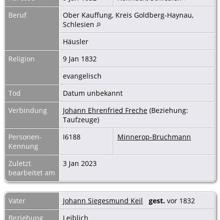
Beruf
Ober Kauffung, Kreis Goldberg-Haynau,
Schlesien
Häusler
Religion
9 Jan 1832
evangelisch
Tod
Datum unbekannt
Verbindung
Johann Ehrenfried Freche
(Beziehung:
Taufzeuge)
Personen-
I6188
Minnerop-Bruchmann
Kennung
Zuletzt
3 Jan 2023
bearbeitet am
Vater
Johann Siegesmund Keil
gest.
vor 1832
Beziehung
Leiblich