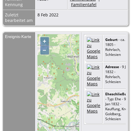
Kennung
Familientafel
Zuletzt
8 Feb 2022
bearbeitet am
Ereignis-Karte
Geburt
- ca.
+
1805 -
–
Rohrlach,
Schlesien
Adresse
- 9 Jan
1832 -
Rohrlach,
Schlesien
Eheschließun
- Typ: Ehe - 9
Jan 1832 -
Kauffung, Kreis
Goldberg,
Schlesien