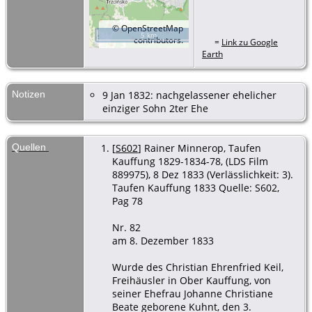
©
OpenStreetMap
5 km
contributors.
=
Link zu Google
Earth
Notizen
9 Jan 1832: nachgelassener ehelicher
einziger Sohn 2ter Ehe
Quellen
[
S602
] Rainer Minnerop, Taufen
Kauffung 1829-1834-78, (LDS Film
889975), 8 Dez 1833 (Verlässlichkeit: 3).
Taufen Kauffung 1833 Quelle: S602,
Pag 78
Nr. 82
am 8. Dezember 1833
Wurde des Christian Ehrenfried Keil,
Freihäusler in Ober Kauffung, von
seiner Ehefrau Johanne Christiane
Beate geborene Kuhnt, den 3.