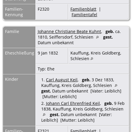
Familien-
F2320
Familienblatt
|
Kennung
Familientafel
Familie
Johanne Christiane Beate Kuhnt
,
geb.
ca.
1810, Seiffersdorf, Schlesien
gest.
Datum unbekannt
Eheschließung
9 Jan 1832
Kauffung, Kreis Goldberg,
Schlesien
Typ: Ehe
Kinder
1.
Carl August Keil
,
geb.
3 Dez 1833,
Kauffung, Kreis Goldberg, Schlesien
gest.
Datum unbekannt [Vater: Leiblich]
[Mutter: Leiblich]
2.
Johann Carl Ehrenfried Keil
,
geb.
9 Feb
1838, Kauffung, Kreis Goldberg, Schlesien
gest.
Datum unbekannt [Vater:
Leiblich] [Mutter: Leiblich]
Familien-
F2321
Familienblatt
|