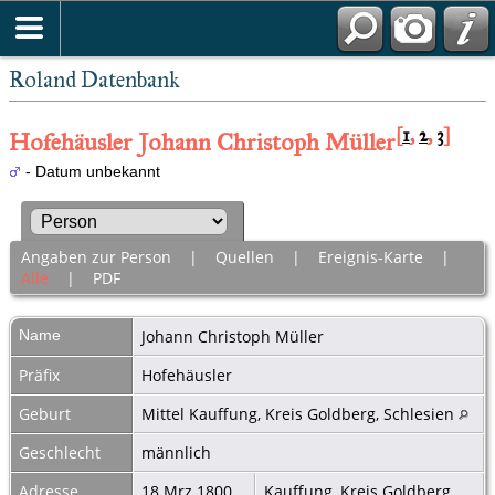
Roland Datenbank
[
1
,
2
,
3
]
Hofehäusler Johann Christoph Müller
- Datum unbekannt
Angaben zur Person
|
Quellen
|
Ereignis-Karte
|
Alle
|
PDF
Name
Johann Christoph
Müller
Präfix
Hofehäusler
Geburt
Mittel Kauffung, Kreis Goldberg, Schlesien
Geschlecht
männlich
Adresse
18 Mrz 1800
Kauffung, Kreis Goldberg,