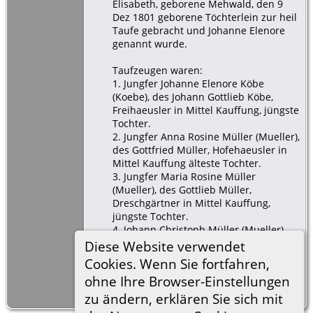
Elisabeth, geborene Mehwald, den 9
Dez 1801 geborene Töchterlein zur heil
Taufe gebracht und Johanne Elenore
genannt wurde.
Taufzeugen waren:
1. Jungfer Johanne Elenore Köbe
(Koebe), des Johann Gottlieb Köbe,
Freihaeusler in Mittel Kauffung, jüngste
Tochter.
2. Jungfer Anna Rosine Müller (Mueller),
des Gottfried Müller, Hofehaeusler in
Mittel Kauffung älteste Tochter.
3. Jungfer Maria Rosine Müller
(Mueller), des Gottlieb Müller,
Dreschgärtner in Mittel Kauffung,
jüngste Tochter.
4. Johann Christoph Müller (Mueller),
Hofehaeusler in Mittel Kauffung.
Diese Website verwendet
5. Johann Gottfried Walter, Freihaeusler
Cookies. Wenn Sie fortfahren,
und Garnsammler in Mittel Kauffung.
ohne Ihre Browser-Einstellungen
Taufzeuge Nr.4
zu ändern, erklären Sie sich mit