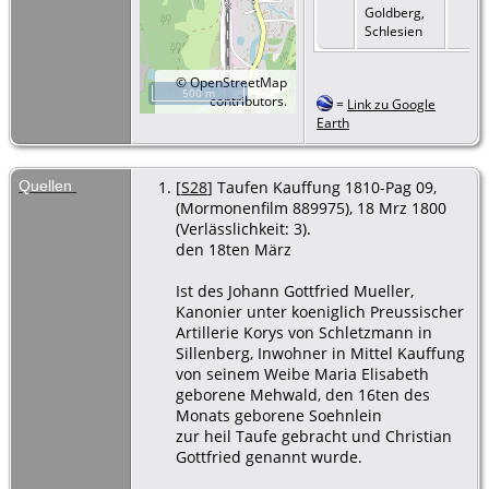
Goldberg,
Schlesien
©
OpenStreetMap
500 m
contributors.
=
Link zu Google
Earth
Quellen
[
S28
] Taufen Kauffung 1810-Pag 09,
(Mormonenfilm 889975), 18 Mrz 1800
(Verlässlichkeit: 3).
den 18ten März
Ist des Johann Gottfried Mueller,
Kanonier unter koeniglich Preussischer
Artillerie Korys von Schletzmann in
Sillenberg, Inwohner in Mittel Kauffung
von seinem Weibe Maria Elisabeth
geborene Mehwald, den 16ten des
Monats geborene Soehnlein
zur heil Taufe gebracht und Christian
Gottfried genannt wurde.