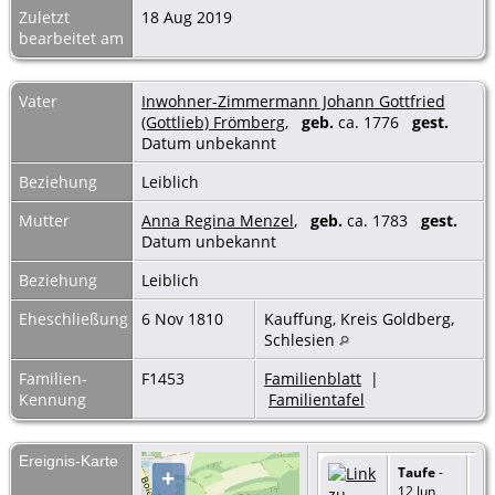
Zuletzt
18 Aug 2019
bearbeitet am
Vater
Inwohner-Zimmermann Johann Gottfried
(Gottlieb) Frömberg
,
geb.
ca. 1776
gest.
Datum unbekannt
Beziehung
Leiblich
Mutter
Anna Regina Menzel
,
geb.
ca. 1783
gest.
Datum unbekannt
Beziehung
Leiblich
Eheschließung
6 Nov 1810
Kauffung, Kreis Goldberg,
Schlesien
Familien-
F1453
Familienblatt
|
Kennung
Familientafel
Ereignis-Karte
Taufe
-
+
12 Jun