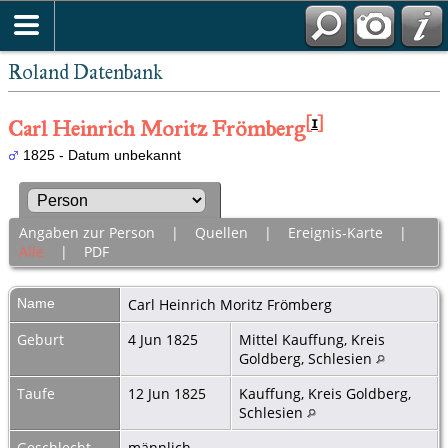
Roland Datenbank
[
1
]
Carl Heinrich Moritz Frömberg
1825 - Datum unbekannt
Angaben zur Person
|
Quellen
|
Ereignis-Karte
|
Alle
|
PDF
Name
Carl Heinrich Moritz
Frömberg
Geburt
4 Jun 1825
Mittel Kauffung, Kreis
Goldberg, Schlesien
Taufe
12 Jun 1825
Kauffung, Kreis Goldberg,
Schlesien
Geschlecht
männlich