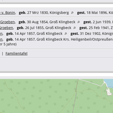
 v. Bonin
,
geb.
27 Mrz 1830, Königsberg
gest.
18 Mai 1896, K
r Groeben
,
geb.
30 Aug 1854, Groß Klingbeck
gest.
2 Jun 1939,
 Groeben
,
geb.
26 Jul 1855, Groß Klingbeck
gest.
25 Feb 1941, 
en
,
geb.
14 Apr 1857, Groß Klingbeck
gest.
31 Dez 1902, König
en
,
geb.
14 Apr 1857, Groß Klingbeck Krs. Heiligenbeil/Ostpreuße
er 5 Jahre)
|
Familientafel