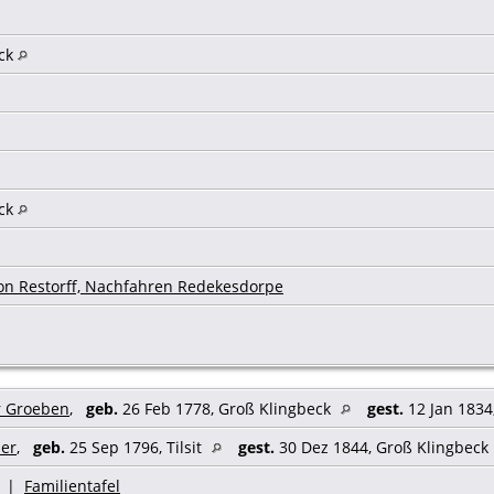
eck
eck
on Restorff, Nachfahren Redekesdorpe
r Groeben
,
geb.
26 Feb 1778, Groß Klingbeck
gest.
12 Jan 1834
ser
,
geb.
25 Sep 1796, Tilsit
gest.
30 Dez 1844, Groß Klingbeck
|
Familientafel