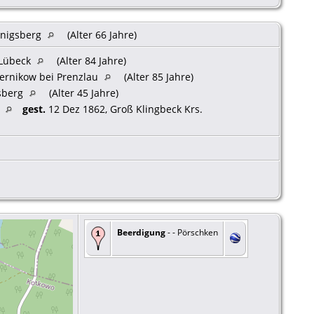
önigsberg
(Alter 66 Jahre)
 Lübeck
(Alter 84 Jahre)
Zernikow bei Prenzlau
(Alter 85 Jahre)
sberg
(Alter 45 Jahre)
n
gest.
12 Dez 1862, Groß Klingbeck Krs.
Beerdigung
- - Pörschken