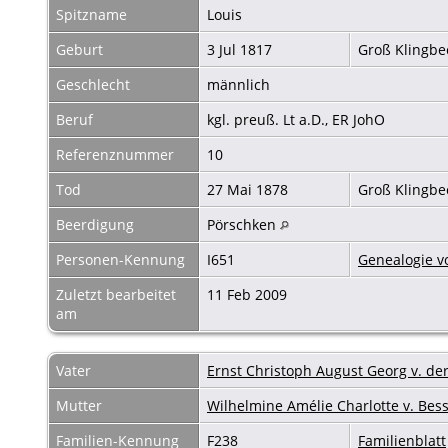
Spitzname
Louis
Geburt
3 Jul 1817
Groß Klingb
Geschlecht
männlich
Beruf
kgl. preuß. Lt a.D., ER JohO
Referenznummer
10
Tod
27 Mai 1878
Groß Klingb
Beerdigung
Pörschken
Personen-Kennung
I651
Genealogie v
Zuletzt bearbeitet
11 Feb 2009
am
Vater
Ernst Christoph August Georg v. de
Mutter
Wilhelmine Amélie Charlotte v. Bes
Familien-Kennung
F238
Familienblatt