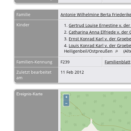
Familie
Antonie Wilhelmine Berta Friederike
Kinder
1.
Gertrud Louise Ernestine v. de
2.
Catharina Anna Elfriede v. der
3.
Ernst Konrad Karl v. der Groeb
4.
Louis Konrad Karl v. der Groeb
Heiligenbeil/Ostpreußen
(Alt
Familien-Kennung
F239
Familienblatt
Zuletzt bearbeitet
11 Feb 2012
am
Ereignis-Karte
+
–