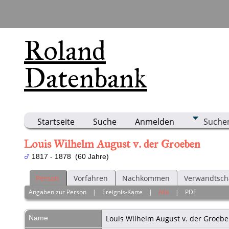
Roland
Datenbank
Startseite
Suche
Anmelden
Suche
Louis Wilhelm August v. der Groeben
1817 - 1878 (60 Jahre)
Person
Vorfahren
Nachkommen
Verwandtsch
Angaben zur Person
|
Ereignis-Karte
|
Alle
|
PDF
Name
Louis Wilhelm August
v. der Groeb