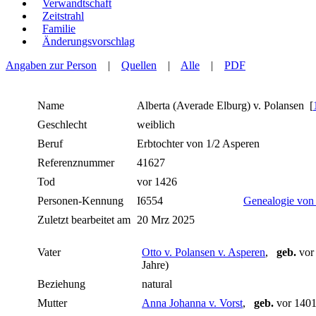
Verwandtschaft
Zeitstrahl
Familie
Änderungsvorschlag
Angaben zur Person
|
Quellen
|
Alle
|
PDF
Name
Alberta (Averade Elburg)
v. Polansen
[
Geschlecht
weiblich
Beruf
Erbtochter von 1/2 Asperen
Referenznummer
41627
Tod
vor 1426
Personen-Kennung
I6554
Genealogie von 
Zuletzt bearbeitet am
20 Mrz 2025
Vater
Otto v. Polansen v. Asperen
,
geb.
vor
Jahre)
Beziehung
natural
Mutter
Anna Johanna v. Vorst
,
geb.
vor 140