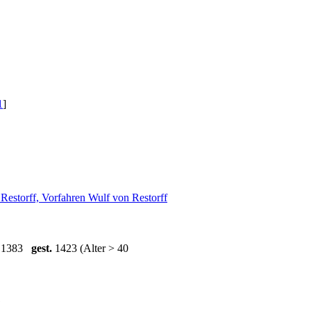
1
]
Restorff, Vorfahren Wulf von Restorff
 1383
gest.
1423 (Alter > 40
1