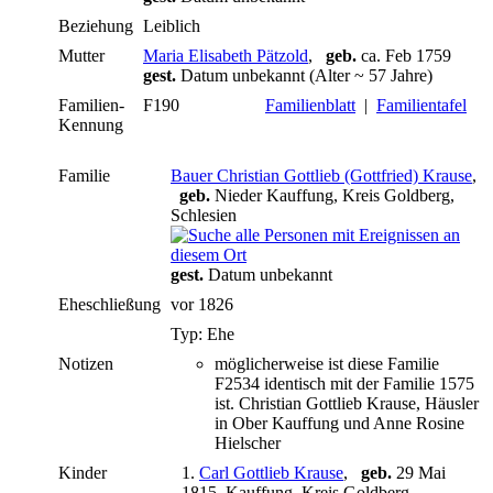
Beziehung
Leiblich
Mutter
Maria Elisabeth Pätzold
,
geb.
ca. Feb 1759
gest.
Datum unbekannt (Alter ~ 57 Jahre)
Familien-
F190
Familienblatt
|
Familientafel
Kennung
Familie
Bauer Christian Gottlieb (Gottfried) Krause
,
geb.
Nieder Kauffung, Kreis Goldberg,
Schlesien
gest.
Datum unbekannt
Eheschließung
vor 1826
Typ: Ehe
Notizen
möglicherweise ist diese Familie
F2534 identisch mit der Familie 1575
ist. Christian Gottlieb Krause, Häusler
in Ober Kauffung und Anne Rosine
Hielscher
Kinder
1.
Carl Gottlieb Krause
,
geb.
29 Mai
1815, Kauffung, Kreis Goldberg,