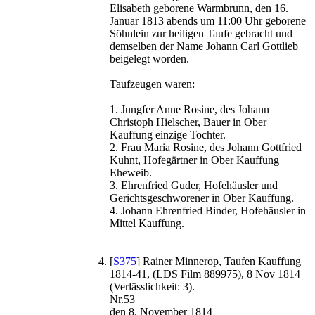
Elisabeth geborene Warmbrunn, den 16.
Januar 1813 abends um 11:00 Uhr geborene
Söhnlein zur heiligen Taufe gebracht und
demselben der Name Johann Carl Gottlieb
beigelegt worden.
Taufzeugen waren:
1. Jungfer Anne Rosine, des Johann
Christoph Hielscher, Bauer in Ober
Kauffung einzige Tochter.
2. Frau Maria Rosine, des Johann Gottfried
Kuhnt, Hofegärtner in Ober Kauffung
Eheweib.
3. Ehrenfried Guder, Hofehäusler und
Gerichtsgeschworener in Ober Kauffung.
4. Johann Ehrenfried Binder, Hofehäusler in
Mittel Kauffung.
[
S375
] Rainer Minnerop, Taufen Kauffung
1814-41, (LDS Film 889975), 8 Nov 1814
(Verlässlichkeit: 3).
Nr.53
den 8. November 1814