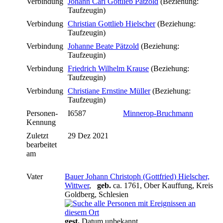
Verbindung
Johann Carl Gottlieb Pätzold
(Beziehung:
Taufzeugin)
Verbindung
Christian Gottlieb Hielscher
(Beziehung:
Taufzeugin)
Verbindung
Johanne Beate Pätzold
(Beziehung:
Taufzeugin)
Verbindung
Friedrich Wilhelm Krause
(Beziehung:
Taufzeugin)
Verbindung
Christiane Ernstine Müller
(Beziehung:
Taufzeugin)
Personen-
I6587
Minnerop-Bruchmann
Kennung
Zuletzt
29 Dez 2021
bearbeitet
am
Vater
Bauer Johann Christoph (Gottfried) Hielscher,
Wittwer
,
geb.
ca. 1761, Ober Kauffung, Kreis
Goldberg, Schlesien
gest.
Datum unbekannt