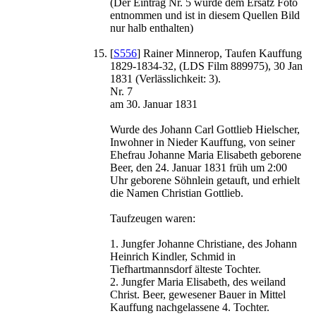
(Der Eintrag Nr. 5 wurde dem Ersatz Foto
entnommen und ist in diesem Quellen Bild
nur halb enthalten)
[
S556
] Rainer Minnerop, Taufen Kauffung
1829-1834-32, (LDS Film 889975), 30 Jan
1831 (Verlässlichkeit: 3).
Nr. 7
am 30. Januar 1831
Wurde des Johann Carl Gottlieb Hielscher,
Inwohner in Nieder Kauffung, von seiner
Ehefrau Johanne Maria Elisabeth geborene
Beer, den 24. Januar 1831 früh um 2:00
Uhr geborene Söhnlein getauft, und erhielt
die Namen Christian Gottlieb.
Taufzeugen waren:
1. Jungfer Johanne Christiane, des Johann
Heinrich Kindler, Schmid in
Tiefhartmannsdorf älteste Tochter.
2. Jungfer Maria Elisabeth, des weiland
Christ. Beer, gewesener Bauer in Mittel
Kauffung nachgelassene 4. Tochter.