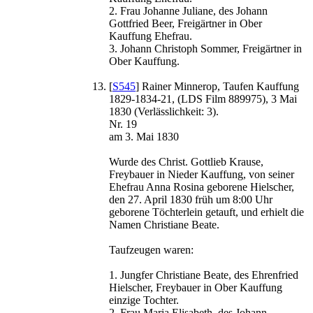
2. Frau Johanne Juliane, des Johann
Gottfried Beer, Freigärtner in Ober
Kauffung Ehefrau.
3. Johann Christoph Sommer, Freigärtner in
Ober Kauffung.
[
S545
] Rainer Minnerop, Taufen Kauffung
1829-1834-21, (LDS Film 889975), 3 Mai
1830 (Verlässlichkeit: 3).
Nr. 19
am 3. Mai 1830
Wurde des Christ. Gottlieb Krause,
Freybauer in Nieder Kauffung, von seiner
Ehefrau Anna Rosina geborene Hielscher,
den 27. April 1830 früh um 8:00 Uhr
geborene Töchterlein getauft, und erhielt die
Namen Christiane Beate.
Taufzeugen waren:
1. Jungfer Christiane Beate, des Ehrenfried
Hielscher, Freybauer in Ober Kauffung
einzige Tochter.
2. Frau Maria Elisabeth, des Johann