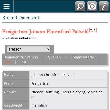
Roland Datenbank
[
1
,
2
]
Freigärtner Johann Ehrenfried Pätzold
- Datum unbekannt
Angaben zur Person
|
Quellen
|
Ereignis-Karte
|
Alle
|
PDF
Name
Johann Ehrenfried
Pätzold
Präfix
Freigärtner
Geburt
Nieder Kauffung, Kreis Goldberg, Schlesien
Geschlecht
männlich