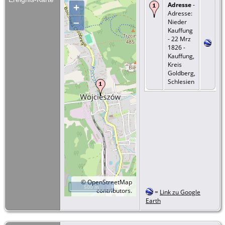
Adresse
-
+
Adresse:
–
Nieder
Kauffung
- 22 Mrz
1826 -
Kauffung,
Kreis
Goldberg,
Schlesien
©
OpenStreetMap
500 m
contributors.
=
Link zu Google
Earth