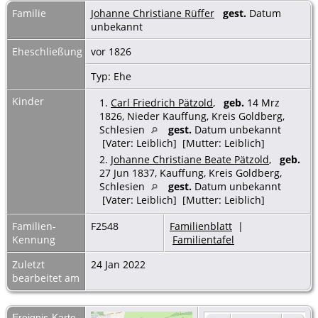
Familie
Johanne Christiane Rüffer
gest.
Datum
unbekannt
Eheschließung
vor 1826
Typ: Ehe
Kinder
1.
Carl Friedrich Pätzold
,
geb.
14 Mrz
1826, Nieder Kauffung, Kreis Goldberg,
Schlesien
gest.
Datum unbekannt
[Vater: Leiblich] [Mutter: Leiblich]
2.
Johanne Christiane Beate Pätzold
,
geb.
27 Jun 1837, Kauffung, Kreis Goldberg,
Schlesien
gest.
Datum unbekannt
[Vater: Leiblich] [Mutter: Leiblich]
Familien-
F2548
Familienblatt
|
Kennung
Familientafel
Zuletzt
24 Jan 2022
bearbeitet am
Ereignis-Karte