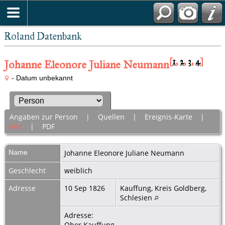
Roland Datenbank
[
1
,
2
,
3
,
4
]
Johanne Eleonore Juliane Neumann
- Datum unbekannt
Angaben zur Person
|
Quellen
|
Ereignis-Karte
|
Alle
|
PDF
Name
Johanne Eleonore Juliane
Neumann
Geschlecht
weiblich
Adresse
10 Sep 1826
Kauffung, Kreis Goldberg,
Schlesien
Adresse:
Ober Kauffung