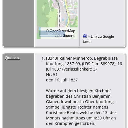
©
OpenStreetMap
500 m
contributors.
=
Link zu Google
Earth
Quellen
[
B340
] Rainer Minnerop, Begräbnisse
Kauffung 1837-09, (LDS Film 889978), 16
Jul 1837 (Verlässlichkeit: 3).
Nr. 51
den 16. Juli 1837
Wurde auf dem hiesigen Kirchhof
begraben des Christian Benjamin
Glauer, Inwohner in Ober Kauffung-
Stimpel jüngste Tochter namens
Christiane Beate, welche den 13. des
Monats nachmittags um 4:30 Uhr an
den Krämpfen gestorben.