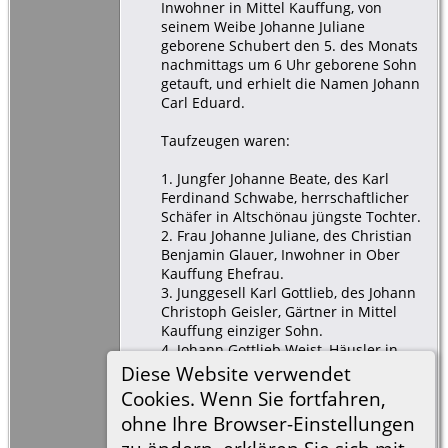
Inwohner in Mittel Kauffung, von
seinem Weibe Johanne Juliane
geborene Schubert den 5. des Monats
nachmittags um 6 Uhr geborene Sohn
getauft, und erhielt die Namen Johann
Carl Eduard.
Taufzeugen waren:
1. Jungfer Johanne Beate, des Karl
Ferdinand Schwabe, herrschaftlicher
Schäfer in Altschönau jüngste Tochter.
2. Frau Johanne Juliane, des Christian
Benjamin Glauer, Inwohner in Ober
Kauffung Ehefrau.
3. Junggesell Karl Gottlieb, des Johann
Christoph Geisler, Gärtner in Mittel
Kauffung einziger Sohn.
4. Johann Gottlieb Weist, Häusler in
Nieder Kauffung.
Diese Website verwendet
5. Johann Gottlieb Kirchner,
Cookies. Wenn Sie fortfahren,
herrschaftlicher Kutscher auf dem
ohne Ihre Browser-Einstellungen
Niemitzischen Hofe