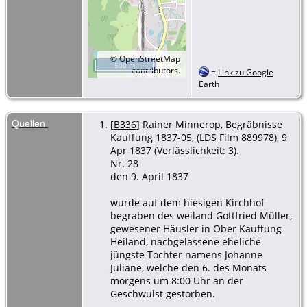
©
OpenStreetMap
500 m
contributors.
=
Link zu Google
Earth
Quellen
[
B336
] Rainer Minnerop, Begräbnisse
Kauffung 1837-05, (LDS Film 889978), 9
Apr 1837 (Verlässlichkeit: 3).
Nr. 28
den 9. April 1837
wurde auf dem hiesigen Kirchhof
begraben des weiland Gottfried Müller,
gewesener Häusler in Ober Kauffung-
Heiland, nachgelassene eheliche
jüngste Tochter namens Johanne
Juliane, welche den 6. des Monats
morgens um 8:00 Uhr an der
Geschwulst gestorben.