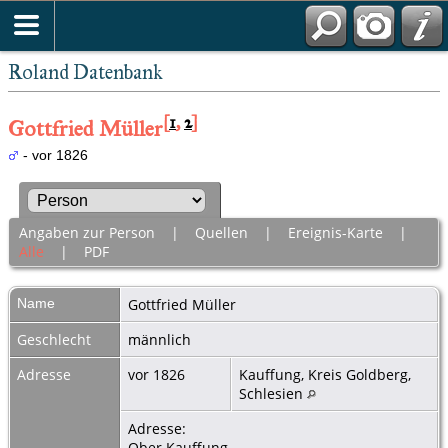
Roland Datenbank
[
1
,
2
]
Gottfried Müller
- vor 1826
Angaben zur Person
|
Quellen
|
Ereignis-Karte
|
Alle
|
PDF
Name
Gottfried
Müller
Geschlecht
männlich
Adresse
vor 1826
Kauffung, Kreis Goldberg,
Schlesien
Adresse:
Ober Kauffung