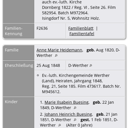
auch ev.-luth. Kirche
Dornberg 1822 / Reg. VI , Seite 26. Film
582954. Batch M972964.
Isingdorf Nr. 5, Wohnsitz Holz.
Familien-
F2636
Familienblatt
|
Kennung
Familientafel
Familie
Anne Marie Heidemann
,
geb.
Aug 1820, D-
Werther
Eheschließung
25 Aug 1848
D-Werther
Ev.-luth. Kirchengemeinde Werther
(Land), Heiraten, Jahrgang 1848,
Reg. 21, Seite 185. Film 473617. Batch Nr.
M945612.
Kinder
1.
Marie Ilsabein Buesing
,
geb.
22 Jan
1849, D-Werther
2.
Johann Heinrich Buesing
,
geb.
21 Jan
1851, D-Werther
gest.
1 Feb 1851, D-
Werther
(Alter 0 Jahre)