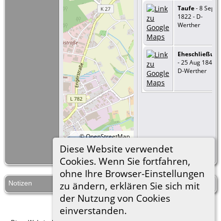
Taufe
- 8 Sep
1822 - D-
Werther
Eheschließun
- 25 Aug 1848 -
D-Werther
©
OpenStreetMap
500 m
contributors.
=
Link zu Google
Diese Website verwendet
Earth
Cookies. Wenn Sie fortfahren,
ohne Ihre Browser-Einstellungen
Notizen
Geboren zu Isingdorf Nr. 5.
zu ändern, erklären Sie sich mit
der Nutzung von Cookies
einverstanden.