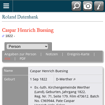
Roland Datenbank
Caspar Henrich Buesing
1822 -
Angaben zur Person
|
Notizen
|
Ereignis-Karte
|
Alle
|
PDF
Name
Caspar Henrich
Buesing
Geburt
1 Sep 1822
D-Werther
Ev.-luth. Kirchengemeinde Werther
(Land), Geburten, Jahrgang 1822,
Reg. Nr. 71, Seite 179. Film 473612. Batch
No. C969944. Pate Caspar