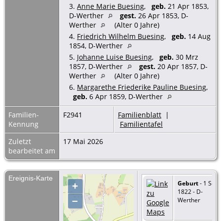
3.
Anne Marie Buesing
,
geb.
21 Apr 1853,
D-Werther
gest.
26 Apr 1853, D-
Werther
(Alter 0 Jahre)
4.
Friedrich Wilhelm Buesing
,
geb.
14 Aug
1854, D-Werther
5.
Johanne Luise Buesing
,
geb.
30 Mrz
1857, D-Werther
gest.
20 Apr 1857, D-
Werther
(Alter 0 Jahre)
6.
Margarethe Friederike Pauline Buesing
,
geb.
6 Apr 1859, D-Werther
Familien-
F2941
Familienblatt
|
Kennung
Familientafel
Zuletzt
17 Mai 2026
bearbeitet am
Ereignis-Karte
Geburt
- 1 Sep
+
1822 - D-
–
Werther