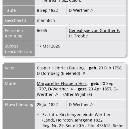
Henrich Holz, Colon.
Taufe
8 Sep 1822
D-Werther
Geschlecht
männlich
Personen-
I6945
Genealogie von Günther F.
Kennung
H. Trebbe
Zuletzt
17 Mai 2026
bearbeitet am
Vater
Caspar Heinrich Buesing
,
geb.
23 Feb 1798,
D-Dornberg (Bielefeld)
Mutter
Margarethe Elsabein Holz
,
geb.
20 Sep
1797, D-Werther
gest.
29 Apr 1857, D-
Werther
(Alter 59 Jahre)
Eheschließung
25 Jul 1822
D-Werther
Ev.-luth. Kirchengemeinde Werther
(Land), Heiraten, Jahrgang 1822,
Reg. Nr. 29, Seite 207c. Film 473612. Siehe