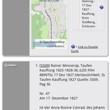
Viehring -
17 Dez
1827 -
Kauffung,
Kreis
Goldberg,
Schlesien
©
OpenStreetMap
500 m
contributors.
=
Link zu Google
Earth
Quellen
[
S509
] Rainer Minnerop, Taufen
Kauffung 1825-1828-36, (LDS Film
889975), 17 Dez 1827 (Verlässlichkeit: 3).
Taufen Kauffung 1827 Quelle: S509,
Pag 36
Nr. 47
Am 17. Dezember 1827
Ist der Anna Rosine Conrad, des Johann