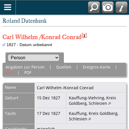
Roland Datenbank
[
1
]
Carl Wilhelm /Konrad Conrad
1827 - Datum unbekannt
Angaben zur Person
|
Quellen
|
Ereignis-Karte
|
Alle
|
PDF
Name
Carl Wilhelm /Konrad
Conrad
Geburt
15 Dez 1827
Kauffung-Viehring, Kreis
Goldberg, Schlesien
Taufe
17 Dez 1827
Kauffung, Kreis Goldberg,
Schlesien
Geschlecht
männlich