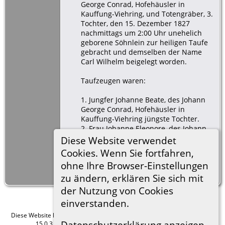
George Conrad, Hofehäusler in
Kauffung-Viehring, und Totengräber, 3.
Tochter, den 15. Dezember 1827
nachmittags um 2:00 Uhr unehelich
geborene Söhnlein zur heiligen Taufe
gebracht und demselben der Name
Carl Wilhelm beigelegt worden.
Taufzeugen waren:
1. Jungfer Johanne Beate, des Johann
George Conrad, Hofehäusler in
Kauffung-Viehring jüngste Tochter.
2. Frau Johanne Eleonore, des Johann
Gottfried Hoffmann? Inwohner in
Diese Website verwendet
Falkenhain Ehefrau.
Cookies. Wenn Sie fortfahren,
3. Johann Ehrenfried Hamann,
ohne Ihre Browser-Einstellungen
Inwohner in Mittel Kauffung.
zu ändern, erklären Sie sich mit
der Nutzung von Cookies
einverstanden.
Diese Website läuft mit
The Next Generation of Genealogy Sitebuilding
v.
Datenschutzerklärung anzeigen
15.0.3, programmiert von Darrin Lythgoe © 2001-2026.