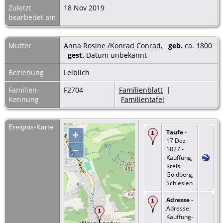
Zuletzt
18 Nov 2019
bearbeitet am
Mutter
Anna Rosine /Konrad Conrad
,
geb.
ca. 1800
gest.
Datum unbekannt
Beziehung
Leiblich
Familien-
F2704
Familienblatt
|
Kennung
Familientafel
Ereignis-Karte
Taufe
-
+
17 Dez
–
1827 -
Kauffung,
Kreis
Goldberg,
Schlesien
Adresse
-
Adresse:
Kauffung-