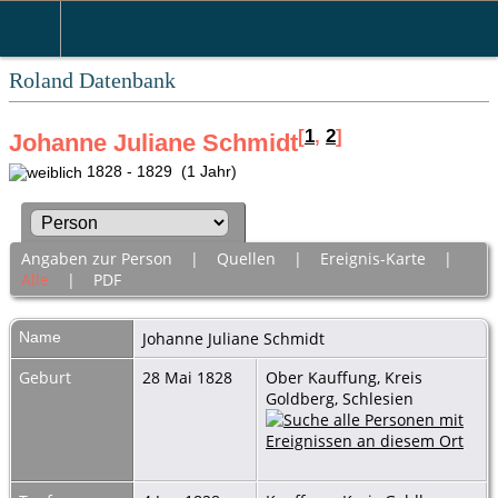
Roland Datenbank
[
1
,
2
]
Johanne Juliane Schmidt
1828 - 1829 (1 Jahr)
Angaben zur Person
|
Quellen
|
Ereignis-Karte
|
Alle
|
PDF
Name
Johanne Juliane
Schmidt
Geburt
28 Mai 1828
Ober Kauffung, Kreis
Goldberg, Schlesien