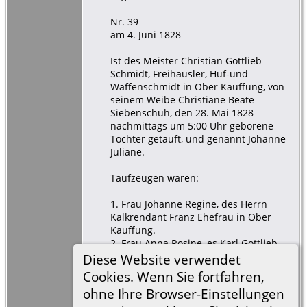
Nr. 39
am 4. Juni 1828
Ist des Meister Christian Gottlieb
Schmidt, Freihäusler, Huf-und
Waffenschmidt in Ober Kauffung, von
seinem Weibe Christiane Beate
Siebenschuh, den 28. Mai 1828
nachmittags um 5:00 Uhr geborene
Tochter getauft, und genannt Johanne
Juliane.
Taufzeugen waren:
1. Frau Johanne Regine, des Herrn
Kalkrendant Franz Ehefrau in Ober
Kauffung.
2. Frau Anna Rosine, es Karl Gottlieb
Freche, Freigärtner in Mittel Kauffung
Diese Website verwendet
Eheweib.
Cookies. Wenn Sie fortfahren,
3. Ehrenfried Wittig, Gärtner und
ohne Ihre Browser-Einstellungen
Gerichtsgeschworener in Ober