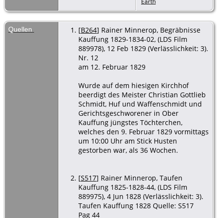
Earth
Beerdigung
- 12 Feb
1829 -
Quellen
[
B264
] Rainer Minnerop, Begräbnisse
Kauffung,
Kauffung 1829-1834-02, (LDS Film
Kreis
889978), 12 Feb 1829 (Verlässlichkeit: 3).
Goldberg,
Nr. 12
Schlesien
am 12. Februar 1829
Wurde auf dem hiesigen Kirchhof
beerdigt des Meister Christian Gottlieb
Schmidt, Huf und Waffenschmidt und
Gerichtsgeschworener in Ober
Kauffung jüngstes Töchterchen,
welches den 9. Februar 1829 vormittags
um 10:00 Uhr am Stick Husten
gestorben war, als 36 Wochen.
[
S517
] Rainer Minnerop, Taufen
Kauffung 1825-1828-44, (LDS Film
889975), 4 Jun 1828 (Verlässlichkeit: 3).
Taufen Kauffung 1828 Quelle: S517
Pag 44