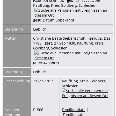
(Gottlob) Schmidt
,
geb.
ca. 1777, Ober
Kauffung, Kreis Goldberg, Schlesien
gest.
Datum unbekannt
Beziehung
Leiblich
Mutter
Christiane Beate Siebenschuh
,
geb.
ca. Dez
1788
gest.
27 Sep 1830, Kauffung, Kreis
Goldberg, Schlesien
(Alter 42 Jahre)
Beziehung
Leiblich
Eheschließung
21 Jan 1812
Kauffung, Kreis Goldberg,
Schlesien
Familien-
F1506
Familienblatt
|
Kennung
Familientafel