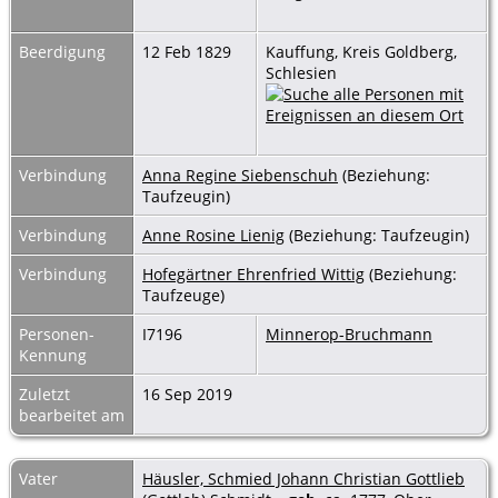
Beerdigung
12 Feb 1829
Kauffung, Kreis Goldberg,
Schlesien
Verbindung
Anna Regine Siebenschuh
(Beziehung:
Taufzeugin)
Verbindung
Anne Rosine Lienig
(Beziehung: Taufzeugin)
Verbindung
Hofegärtner Ehrenfried Wittig
(Beziehung:
Taufzeuge)
Personen-
I7196
Minnerop-Bruchmann
Kennung
Zuletzt
16 Sep 2019
bearbeitet am
Vater
Häusler, Schmied Johann Christian Gottlieb