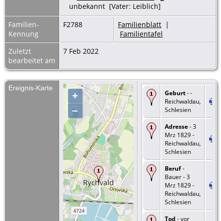
unbekannt [Vater: Leiblich]
Familien-
F2788
Familienblatt
|
Kennung
Familientafel
Zuletzt
7 Feb 2022
bearbeitet am
Ereignis-Karte
Geburt
- -
+
Reichwaldau,
–
Schlesien
Adresse
- 3
Mrz 1829 -
Reichwaldau,
Schlesien
Beruf
-
Bauer - 3
Mrz 1829 -
Reichwaldau,
Schlesien
Tod
- vor