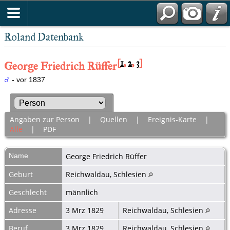
Roland Datenbank
[
1
,
2
,
3
]
George Friedrich Rüffer
- vor 1837
Angaben zur Person
|
Quellen
|
Ereignis-Karte
|
Alle
|
PDF
Name
George Friedrich
Rüffer
Geburt
Reichwaldau, Schlesien
Geschlecht
männlich
Adresse
3 Mrz 1829
Reichwaldau, Schlesien
Beruf
3 Mrz 1829
Reichwaldau, Schlesien