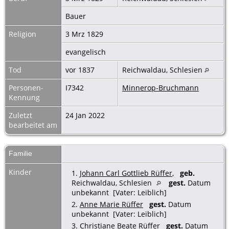
Bauer
Religion
3 Mrz 1829
evangelisch
Tod
vor 1837
Reichwaldau, Schlesien
Personen-
I7342
Minnerop-Bruchmann
Kennung
Zuletzt
24 Jan 2022
bearbeitet am
Familie
Kinder
1.
Johann Carl Gottlieb Rüffer
,
geb.
Reichwaldau, Schlesien
gest.
Datum
unbekannt [Vater: Leiblich]
2.
Anne Marie Rüffer
gest.
Datum
unbekannt [Vater: Leiblich]
3.
Christiane Beate Rüffer
gest.
Datum