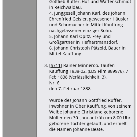
Gottlieb Rüffer, Huf-und Waffenschmidt
in Reichwaldau.
4. Junggesell Johann Karl, des Johann
Ehrenfried Geisler, gewesener Häusler
und Schumacher in Mittel Kauffung
nachgelassener einziger Sohn.
5. Johann Karl Opitz, Frey-und
Großgärtner in Tiefhartmansdorf.
6. Johann Christoph Pätzold, Bauer in
Mittel Kauffung.
[
S711
] Rainer Minnerop, Taufen
Kauffung 1838-02, (LDS Film 889976), 7
Feb 1838 (Verlässlichkeit: 3).
Nr. 6
den 7. Februar 1838
Wurde des Johann Gottfried Rüffer,
Inwohner in Ober Kauffung, von seinem
Weibe Johanne Christiane geborene
Müller den 30. Januar früh um 8:00 Uhr
geborene Tochter getauft, und erhielt
die Namen Johanne Beate.