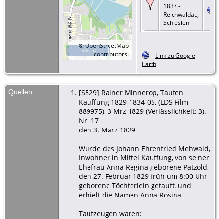
1837 -
Reichwaldau,
Schlesien
©
OpenStreetMap
500 m
contributors.
=
Link zu Google
Earth
Quellen
[
S529
] Rainer Minnerop, Taufen
Kauffung 1829-1834-05, (LDS Film
889975), 3 Mrz 1829 (Verlässlichkeit: 3).
Nr. 17
den 3. März 1829
Wurde des Johann Ehrenfried Mehwald,
Inwohner in Mittel Kauffung, von seiner
Ehefrau Anna Regina geborene Pätzold,
den 27. Februar 1829 früh um 8:00 Uhr
geborene Töchterlein getauft, und
erhielt die Namen Anna Rosina.
Taufzeugen waren: