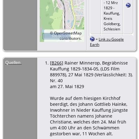
- 12 Mrz
1829 -
Kauffung,
Kreis
Goldberg,
Schlesien
©
OpenStreetMap
500 m
contributors.
=
Link zu Google
Beruf
-
Earth
Inwohner
und
Kutscher
auf
Quellen
[
B266
] Rainer Minnerop, Begräbnisse
Stöckel-
Kauffung 1829-1834-05, (LDS Film
Kauffung
889978), 27 Mai 1829 (Verlässlichkeit: 3).
- 16 Mrz
Nr. 40
1834 -
am 27. Mai 1829
Kauffung,
Kreis
Goldberg,
Wurde auf dem hiesigen Kirchhof
Schlesien
beerdigt, des Johann Gottlieb Hainke,
Inwohner in Nieder Kauffung jüngste
Töchterchen namens Johanne
Christiane, welches den 24. Mai früh
um 4:00 Uhr an den Schwämmen
gestorben war, 11 Wochen alt.