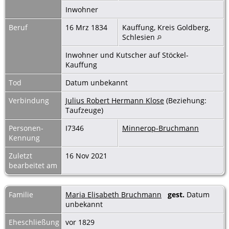
Inwohner
Beruf
16 Mrz 1834
Kauffung, Kreis Goldberg,
Schlesien
Inwohner und Kutscher auf Stöckel-
Kauffung
Tod
Datum unbekannt
Verbindung
Julius Robert Hermann Klose
(Beziehung:
Taufzeuge)
Personen-
I7346
Minnerop-Bruchmann
Kennung
Zuletzt
16 Nov 2021
bearbeitet am
Familie
Maria Elisabeth Bruchmann
gest.
Datum
unbekannt
Eheschließung
vor 1829