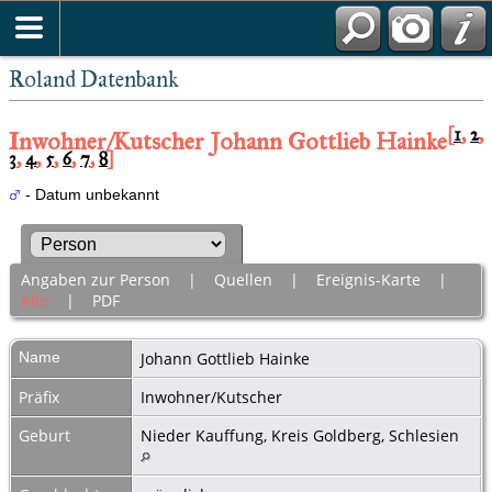
Roland Datenbank
[
1
,
2
,
Inwohner/Kutscher Johann Gottlieb Hainke
3
,
4
,
5
,
6
,
7
,
8
]
- Datum unbekannt
Angaben zur Person
|
Quellen
|
Ereignis-Karte
|
Alle
|
PDF
Name
Johann Gottlieb
Hainke
Präfix
Inwohner/Kutscher
Geburt
Nieder Kauffung, Kreis Goldberg, Schlesien