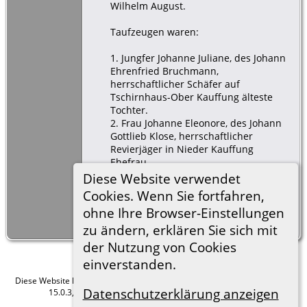
Wilhelm August.
Taufzeugen waren:
1. Jungfer Johanne Juliane, des Johann
Ehrenfried Bruchmann,
herrschaftlicher Schäfer auf
Tschirnhaus-Ober Kauffung älteste
Tochter.
2. Frau Johanne Eleonore, des Johann
Gottlieb Klose, herrschaftlicher
Revierjäger in Nieder Kauffung
Ehefrau.
3. Johann Gottlob Heidrich (Heydrich),
Diese Website verwendet
Häusler und Schieferdecker in Nieder
Cookies. Wenn Sie fortfahren,
Kauffung.
ohne Ihre Browser-Einstellungen
4. Karl Gottlieb Bruchmann, Freihäusler
und Kramer in Ober Kauffung.
zu ändern, erklären Sie sich mit
der Nutzung von Cookies
einverstanden.
Diese Website läuft mit
The Next Generation of Genealogy Sitebuilding
v.
Datenschutzerklärung anzeigen
15.0.3, programmiert von Darrin Lythgoe © 2001-2026.