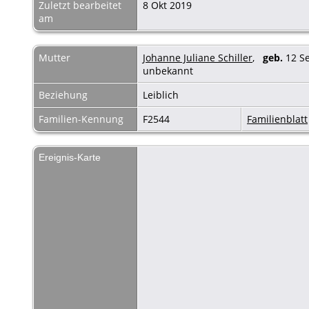
Zuletzt bearbeitet
8 Okt 2019
am
Mutter
Johanne Juliane Schiller
,
geb.
12 Se
unbekannt
Beziehung
Leiblich
Familien-Kennung
F2544
Familienblatt
Ereignis-Karte