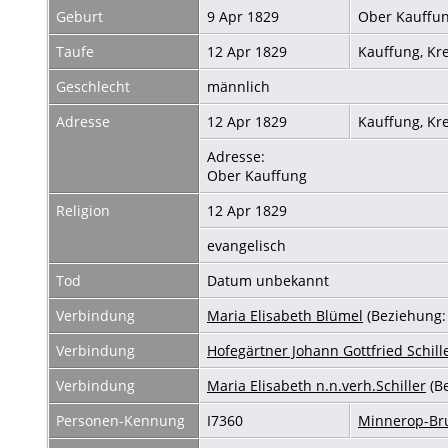
Geburt
9 Apr 1829
Ober Kauffun
Taufe
12 Apr 1829
Kauffung, Kr
Geschlecht
männlich
Adresse
12 Apr 1829
Kauffung, Kr
Adresse:
Ober Kauffung
Religion
12 Apr 1829
evangelisch
Tod
Datum unbekannt
Verbindung
Maria Elisabeth Blümel
(Beziehung:
Verbindung
Hofegärtner Johann Gottfried Schill
Verbindung
Maria Elisabeth n.n.verh.Schiller
(B
Personen-Kennung
I7360
Minnerop-B