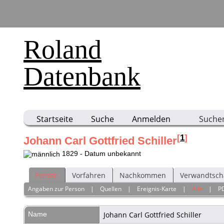
Roland
Datenbank
Startseite
Suche
Anmelden
Suche
[
1
]
Johann Carl Gottfried Schiller
1829 - Datum unbekannt
Person
Vorfahren
Nachkommen
Verwandtsch
Angaben zur Person
|
Quellen
|
Ereignis-Karte
|
Alle
|
P
Name
Johann Carl Gottfried
Schiller