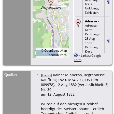
Kreis
Goldberg,
Schlesien
Adresse
-
Adresse:
Mittel
Kauffung -
28 Aug
1831 -
Kauffung,
©
OpenStreetMap
Kreis
500 m
contributors.
=
Link zu Google
Goldberg,
Earth
Schlesien
Tod
- 10
Aug 1832 -
Quellen
[
B288
] Rainer Minnerop, Begräbnisse
Kauffung,
Kauffung 1829-1834-29, (LDS Film
Kreis
889978), 12 Aug 1832 (Verlässlichkeit: 3).
Goldberg,
Nr. 30
Schlesien
am 12. August 1832
Beerdigung
- 12 Aug
Wurde auf den hiesigen Kirchhof
1832 -
beerdigt des Meister Johann Gottlieb
Kauffung,
Tschentscher, Freihäusler und