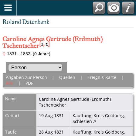
Roland Datenbank
Caroline Agnes Gertrude (Erdmuth)
[
1
,
2
]
Tschentscher
1831 - 1832 (0 Jahre)
Angaben zur Person
|
Quellen
|
Ereignis-Karte
|
Alle
|
PDF
Name
Caroline Agnes Gertrude (Erdmuth)
Tschentscher
Geburt
19 Aug 1831
Kauffung, Kreis Goldberg,
Schlesien
Taufe
28 Aug 1831
Kauffung, Kreis Goldberg,