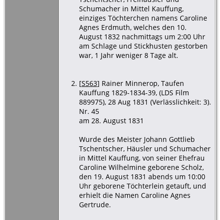
Kreis
Schumacher in Mittel Kauffung,
Goldberg,
einziges Töchterchen namens Caroline
Schlesien
Agnes Erdmuth, welches den 10.
August 1832 nachmittags um 2:00 Uhr
am Schlage und Stickhusten gestorben
war, 1 Jahr weniger 8 Tage alt.
[
S563
] Rainer Minnerop, Taufen
Kauffung 1829-1834-39, (LDS Film
889975), 28 Aug 1831 (Verlässlichkeit: 3).
Nr. 45
am 28. August 1831
Wurde des Meister Johann Gottlieb
Tschentscher, Häusler und Schumacher
in Mittel Kauffung, von seiner Ehefrau
Caroline Wilhelmine geborene Scholz,
den 19. August 1831 abends um 10:00
Uhr geborene Töchterlein getauft, und
erhielt die Namen Caroline Agnes
Gertrude.