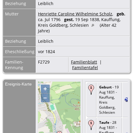
Beziehung
Leiblich
Mutter
Henriette Caroline Wilhelmine Scholz
,
geb.
ca. Jul 1796
gest.
19 Sep 1838, Kauffung,
Kreis Goldberg, Schlesien
(Alter 42
Jahre)
Beziehung
Leiblich
Eheschließung
vor 1824
Familien-
F2729
Familienblatt
|
Kennung
Familientafel
Ereignis-Karte
Geburt
- 19
+
Aug 1831 -
–
Kauffung,
Kreis
Goldberg,
Schlesien
Taufe
- 28
Aug 1831 -
Kauffung,