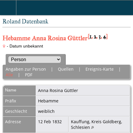
Roland Datenbank
[
1
,
2
,
3
,
4
]
Hebamme Anna Rosina Güttler
- Datum unbekannt
Angaben zur Person
|
Quellen
|
Ereignis-Karte
|
Alle
|
PDF
Name
Anna Rosina
Güttler
Präfix
Hebamme
Geschlecht
weiblich
Adresse
12 Feb 1832
Kauffung, Kreis Goldberg,
Schlesien