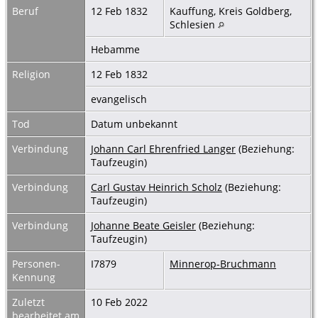
Beruf
12 Feb 1832
Kauffung, Kreis Goldberg,
Schlesien
Hebamme
Religion
12 Feb 1832
evangelisch
Tod
Datum unbekannt
Verbindung
Johann Carl Ehrenfried Langer
(Beziehung:
Taufzeugin)
Verbindung
Carl Gustav Heinrich Scholz
(Beziehung:
Taufzeugin)
Verbindung
Johanne Beate Geisler
(Beziehung:
Taufzeugin)
Personen-
I7879
Minnerop-Bruchmann
Kennung
Zuletzt
10 Feb 2022
bearbeitet am