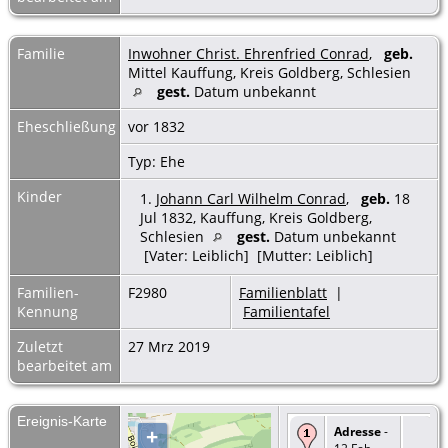
Familie
Inwohner Christ. Ehrenfried Conrad
,
geb.
Mittel Kauffung, Kreis Goldberg, Schlesien
gest.
Datum unbekannt
Eheschließung
vor 1832
Typ: Ehe
Kinder
1.
Johann Carl Wilhelm Conrad
,
geb.
18
Jul 1832, Kauffung, Kreis Goldberg,
Schlesien
gest.
Datum unbekannt
[Vater: Leiblich] [Mutter: Leiblich]
Familien-
F2980
Familienblatt
|
Kennung
Familientafel
Zuletzt
27 Mrz 2019
bearbeitet am
Ereignis-Karte
Adresse
-
+