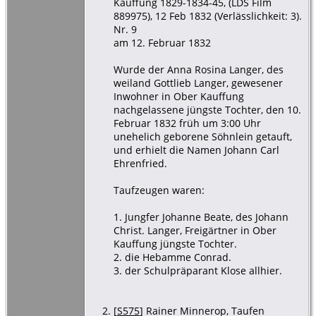
Kauffung 1829-1834-45, (LDS Film
889975), 12 Feb 1832 (Verlässlichkeit: 3).
Nr. 9
am 12. Februar 1832
Wurde der Anna Rosina Langer, des
weiland Gottlieb Langer, gewesener
Inwohner in Ober Kauffung
nachgelassene jüngste Tochter, den 10.
Februar 1832 früh um 3:00 Uhr
unehelich geborene Söhnlein getauft,
und erhielt die Namen Johann Carl
Ehrenfried.
Taufzeugen waren:
1. Jungfer Johanne Beate, des Johann
Christ. Langer, Freigärtner in Ober
Kauffung jüngste Tochter.
2. die Hebamme Conrad.
3. der Schulpräparant Klose allhier.
[
S575
] Rainer Minnerop, Taufen