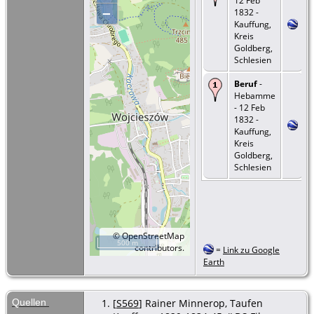
12 Feb
–
1832 -
Kauffung,
Kreis
Goldberg,
Schlesien
Beruf
-
Hebamme
- 12 Feb
1832 -
Kauffung,
Kreis
Goldberg,
Schlesien
©
OpenStreetMap
500 m
contributors.
=
Link zu Google
Earth
Quellen
[
S569
] Rainer Minnerop, Taufen