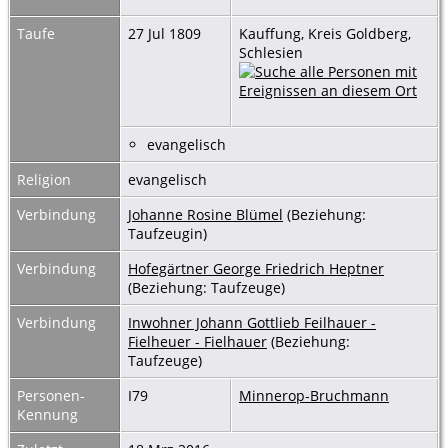
Taufe
27 Jul 1809
Kauffung, Kreis Goldberg,
Schlesien
evangelisch
Religion
evangelisch
Verbindung
Johanne Rosine Blümel
(Beziehung:
Taufzeugin)
Verbindung
Hofegärtner George Friedrich Heptner
(Beziehung: Taufzeuge)
Verbindung
Inwohner Johann Gottlieb Feilhauer -
Fielheuer - Fielhauer
(Beziehung:
Taufzeuge)
Personen-
I79
Minnerop-Bruchmann
Kennung