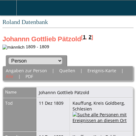
Roland Datenbank
[
1
,
2
]
Johannn Gottlieb Pätzold
1809 - 1809
Angaben zur Person
|
Quellen
|
Ereignis-Karte
|
Alle
|
PDF
Name
Johannn Gottlieb
Pätzold
Tod
11 Dez 1809
Kauffung, Kreis Goldberg,
Schlesien