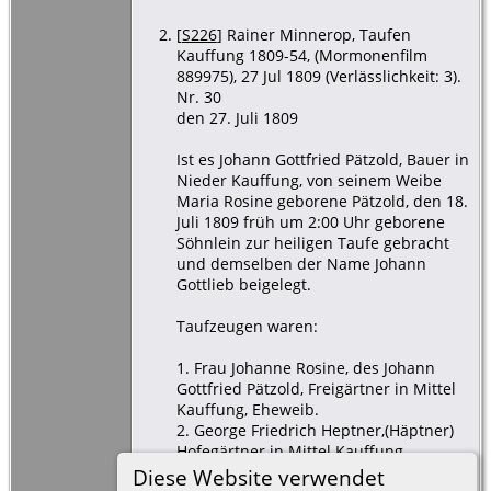
[
S226
] Rainer Minnerop, Taufen
Kauffung 1809-54, (Mormonenfilm
889975), 27 Jul 1809 (Verlässlichkeit: 3).
Nr. 30
den 27. Juli 1809
Ist es Johann Gottfried Pätzold, Bauer in
Nieder Kauffung, von seinem Weibe
Maria Rosine geborene Pätzold, den 18.
Juli 1809 früh um 2:00 Uhr geborene
Söhnlein zur heiligen Taufe gebracht
und demselben der Name Johann
Gottlieb beigelegt.
Taufzeugen waren:
1. Frau Johanne Rosine, des Johann
Gottfried Pätzold, Freigärtner in Mittel
Kauffung, Eheweib.
2. George Friedrich Heptner,(Häptner)
Hofegärtner in Mittel Kauffung.
3. Johann Gottlieb Fülhauer (Fielhauer?)
Diese Website verwendet