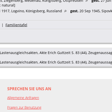
5, Ziegenberg, Medenau, Köngisberg, Ostpreußen
gest.
27 Jun
: natural]
l 1917, Logvino, Königsberg, Russland
gest.
20 Sep 1945, Sipov
|
Familientafel
astenausgleichsakten, Akte Erich Guttzeit S. 83 (44), Zeugenaussag
astenausgleichsakten, Akte Erich Guttzeit S. 83 (44), Zeugenaussag
SPRECHEN SIE UNS AN
Allgemeine Anfragen
Fragen zur Benutzung