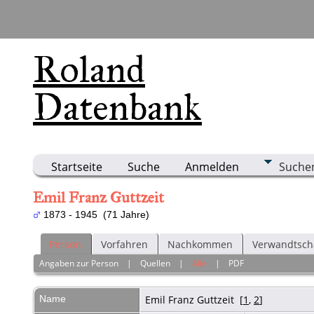
Roland
Datenbank
Startseite
Suche
Anmelden
Suche
Emil Franz Guttzeit
1873 - 1945 (71 Jahre)
Person
Vorfahren
Nachkommen
Verwandtsch
Angaben zur Person
|
Quellen
|
Alle
|
PDF
Name
Emil Franz
Guttzeit
[
1
,
2
]