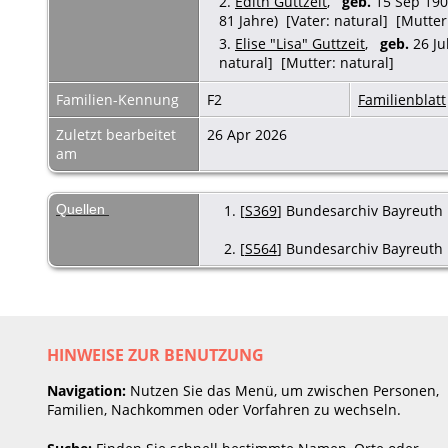
2.
Edith Guttzeit
,
geb.
15 Sep 190
81 Jahre) [Vater: natural] [Mutter
3.
Elise "Lisa" Guttzeit
,
geb.
26 Ju
natural] [Mutter: natural]
Familien-Kennung
F2
Familienblatt
Zuletzt bearbeitet
26 Apr 2026
am
Quellen
[
S369
] Bundesarchiv Bayreuth L
[
S564
] Bundesarchiv Bayreuth L
HINWEISE ZUR BENUTZUNG
Navigation:
Nutzen Sie das Menü, um zwischen Personen,
Familien, Nachkommen oder Vorfahren zu wechseln.