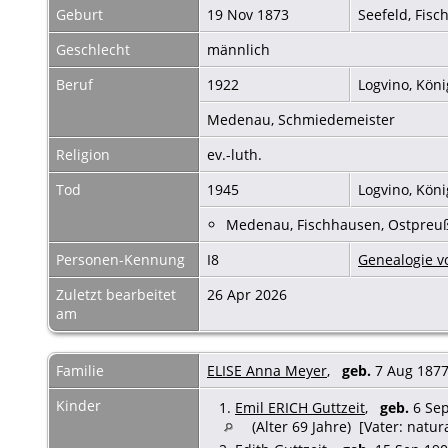
Geburt
19 Nov 1873
Seefeld, Fis
Geschlecht
männlich
Beruf
1922
Logvino, Kön
Medenau, Schmiedemeister
Religion
ev.-luth.
Tod
1945
Logvino, Kön
Medenau, Fischhausen, Ostpreu
Personen-Kennung
I8
Genealogie vo
Zuletzt bearbeitet
26 Apr 2026
am
Familie
ELISE Anna Meyer
,
geb.
7 Aug 1877
Kinder
1.
Emil ERICH Guttzeit
,
geb.
6 Sep
(Alter 69 Jahre) [Vater: natur