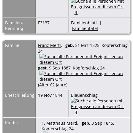
[
3
]
Familien-
F3137
Familienblatt
|
Kennung
Familientafel
Familie
Franz Mertl
,
geb.
31 Mrz 1825, Köpferschlag
24
gest.
9 Sep 1887, Köpferschlag 24
(Alter 62 Jahre)
Eheschließung
19 Nov 1844
Blauenschlag
[
4
]
Kinder
1.
Matthäus Mertl
,
geb.
3 Sep 1845,
Köpferschlag 24