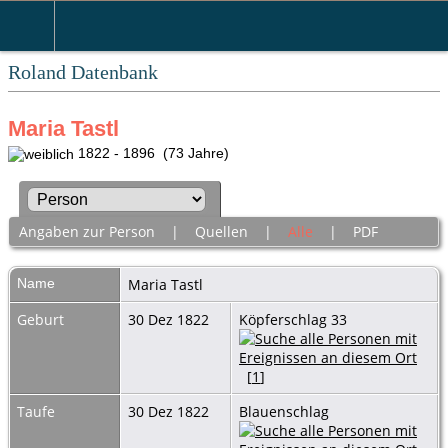
Roland Datenbank
Maria Tastl
1822 - 1896 (73 Jahre)
Angaben zur Person
|
Quellen
|
Alle
|
PDF
Name
Maria
Tastl
Geburt
30 Dez 1822
Köpferschlag 33
[
1
]
Taufe
30 Dez 1822
Blauenschlag