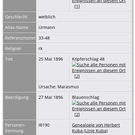
[
1
]
Geschlecht
weiblich
Alias-Name
Urmann
Referenznummer
33-48
Religion
rk
Tod
25 Mai 1896
Köpferschlag 48
[
2
]
Ursache: Marasmus
Beerdigung
27 Mai 1896
Blauenschlag
[
2
]
Personen-
I8190
Genealogie von Herbert
Kennung
Kuba (Linie Kuba)