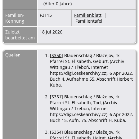
(Alter 0 Jahre)
Familien-
F3115
Familienblatt
|
Kennung
Familientafel
Zuletzt
18 Jul 2026
bearbeitet am
Quellen
[
S350
] Blauenschlag / Blažejov, rk
Pfarrei St. Elisabeth, Geburt, (Archiv
Wittingau / Třeboň, Internet
https://digi.ceskearchivy.cz), 6 Apr 2022,
Buch 4, Aufnahme 55, Abschrift Herbert
Kuba.
[
S351
] Blauenschlag / Blažejov, rk
Pfarrei St. Elisabeth, Tod, (Archiv
Wittingau / Třeboň, Internet
https://digi.ceskearchivy.cz), 6 Apr 2022,
Buch 15, Aufn. 75, Abschrift H. Kuba.
[
S354
] Blauenschlag / Blažejov, rk
Pfarrei St. Elisabeth, Heirat, (Archiv