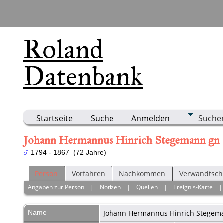
Roland
Datenbank
Startseite
Suche
Anmelden
Suche
Johann Hermannus Hinrich Stegemann gn
1794 - 1867 (72 Jahre)
Person
Vorfahren
Nachkommen
Verwandtsch
Angaben zur Person
|
Notizen
|
Quellen
|
Ereignis-Karte
Name
Johann Hermannus Hinrich
Stegem