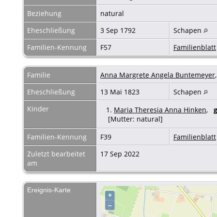
Beziehung
natural
Eheschließung
3 Sep 1792
Schapen
Familien-Kennung
F57
Familienblatt
Familie
Anna Margrete Angela Buntemeyer
Eheschließung
13 Mai 1823
Schapen
Kinder
1.
Maria Theresia Anna Hinken
,
[Mutter: natural]
Familien-Kennung
F39
Familienblatt
Zuletzt bearbeitet
17 Sep 2022
am
Ereignis-Karte
+
–