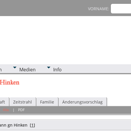
VORNAME:
n
Medien
Info
 Hinken
aft
Zeitstrahl
Familie
Änderungsvorschlag
|
Alle
|
PDF
ann gn Hinken
[
1
]