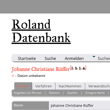
Roland
Datenbank
Startseite
Suche
Anmelden
Suche
[
1
,
2
,
3
,
4
]
Johanne Christiane Rüffer
- Datum unbekannt
Person
Vorfahren
Nachkommen
Verwandtsch
Angaben zur Person
|
Notizen
|
Quellen
|
Ereignis-Karte
Name
Johanne Christiane
Rüffer