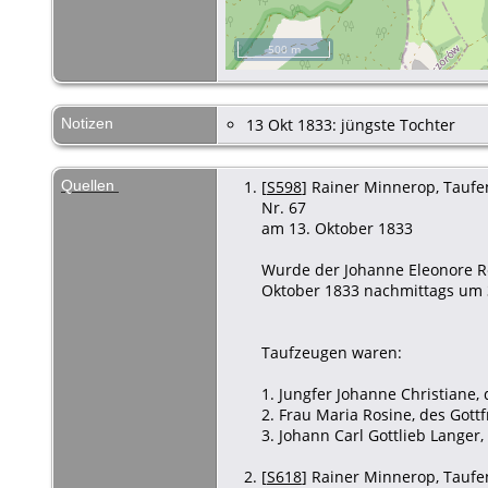
500 m
Notizen
13 Okt 1833: jüngste Tochter
Quellen
[
S598
] Rainer Minnerop, Taufen
Nr. 67
am 13. Oktober 1833
Wurde der Johanne Eleonore Re
Oktober 1833 nachmittags um 3
Taufzeugen waren:
1. Jungfer Johanne Christiane,
2. Frau Maria Rosine, des Gottf
3. Johann Carl Gottlieb Langer,
[
S618
] Rainer Minnerop, Taufen