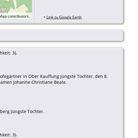
tMap
contributors.
=
Link zu Google Earth
keit: 3).
ofegärtner in Ober Kauffung jüngste Tochter, den 8.
Namen Johanne Christiane Beate.
nberg jüngste Tochter.
keit: 3).