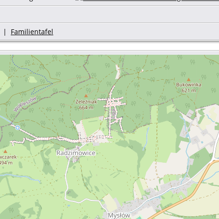
|
Familientafel