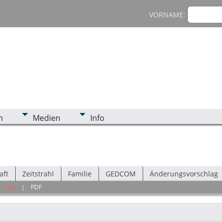
VORNAME:
n
Medien
Info
aft
Zeitstrahl
Familie
GEDCOM
Änderungsvorschlag
|
Alle
|
PDF