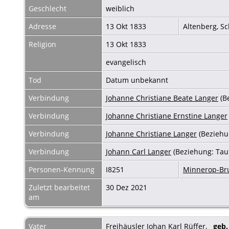
Geschlecht
weiblich
Adresse
13 Okt 1833
Altenberg, S
Religion
13 Okt 1833
evangelisch
Tod
Datum unbekannt
Verbindung
Johanne Christiane Beate Langer
(B
Verbindung
Johanne Christiane Ernstine Langer
Verbindung
Johanne Christiane Langer
(Beziehu
Verbindung
Johann Carl Langer
(Beziehung: Tau
Personen-Kennung
I8251
Minnerop-B
Zuletzt bearbeitet
30 Dez 2021
am
Vater
Freihäusler Johan Karl Rüffer
,
geb.