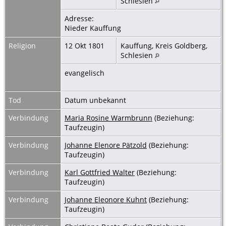
Schlesien
Adresse:
Nieder Kauffung
Religion
12 Okt 1801
Kauffung, Kreis Goldberg,
Schlesien
evangelisch
Tod
Datum unbekannt
Verbindung
Maria Rosine Warmbrunn
(Beziehung:
Taufzeugin)
Verbindung
Johanne Elenore Pätzold
(Beziehung:
Taufzeugin)
Verbindung
Karl Gottfried Walter
(Beziehung:
Taufzeugin)
Verbindung
Johanne Eleonore Kuhnt
(Beziehung:
Taufzeugin)