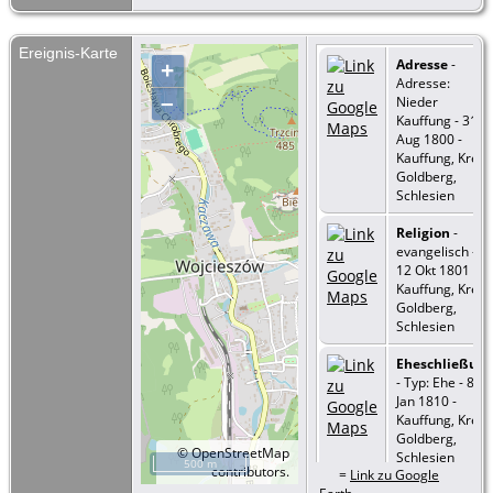
Ereignis-Karte
Adresse
-
+
Adresse:
–
Nieder
Kauffung - 31
Aug 1800 -
Kauffung, Kreis
Goldberg,
Schlesien
Religion
-
evangelisch -
12 Okt 1801 -
Kauffung, Kreis
Goldberg,
Schlesien
Eheschließun
- Typ: Ehe - 8
Jan 1810 -
Kauffung, Kreis
Goldberg,
©
OpenStreetMap
Schlesien
500 m
contributors.
=
Link zu Google