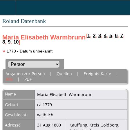
Roland Datenbank
[
1
,
2
,
3
,
4
,
5
,
6
,
7
,
Maria Elisabeth Warmbrunn
8
,
9
,
10
]
1779 - Datum unbekannt
Angaben zur Person
|
Quellen
|
Ereignis-Karte
|
Alle
|
PDF
Name
Maria Elisabeth
Warmbrunn
Geburt
ca.1779
Geschlecht
weiblich
Adresse
31 Aug 1800
Kauffung, Kreis Goldberg,