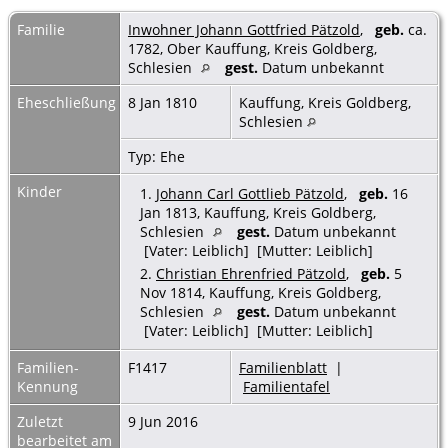
Familie
Inwohner Johann Gottfried Pätzold
,
geb.
ca.
1782, Ober Kauffung, Kreis Goldberg,
Schlesien
gest.
Datum unbekannt
Eheschließung
8 Jan 1810
Kauffung, Kreis Goldberg,
Schlesien
Typ: Ehe
Kinder
1.
Johann Carl Gottlieb Pätzold
,
geb.
16
Jan 1813, Kauffung, Kreis Goldberg,
Schlesien
gest.
Datum unbekannt
[Vater: Leiblich] [Mutter: Leiblich]
2.
Christian Ehrenfried Pätzold
,
geb.
5
Nov 1814, Kauffung, Kreis Goldberg,
Schlesien
gest.
Datum unbekannt
[Vater: Leiblich] [Mutter: Leiblich]
Familien-
F1417
Familienblatt
|
Kennung
Familientafel
Zuletzt
9 Jun 2016
bearbeitet am