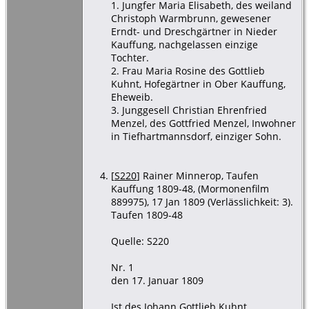
1. Jungfer Maria Elisabeth, des weiland
Christoph Warmbrunn, gewesener
Erndt- und Dreschgärtner in Nieder
Kauffung, nachgelassen einzige
Tochter.
2. Frau Maria Rosine des Gottlieb
Kuhnt, Hofegärtner in Ober Kauffung,
Eheweib.
3. Junggesell Christian Ehrenfried
Menzel, des Gottfried Menzel, Inwohner
in Tiefhartmannsdorf, einziger Sohn.
[
S220
] Rainer Minnerop, Taufen
Kauffung 1809-48, (Mormonenfilm
889975), 17 Jan 1809 (Verlässlichkeit: 3).
Taufen 1809-48
Quelle: S220
Nr. 1
den 17. Januar 1809
Ist des Johann Gottlieb Kuhnt,