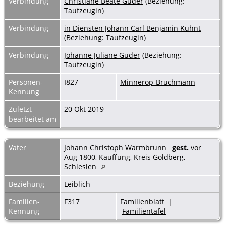
Verbindung
Christiane Beate Guder
(Beziehung:
Taufzeugin)
Verbindung
in Diensten Johann Carl Benjamin Kuhnt
(Beziehung: Taufzeugin)
Verbindung
Johanne Juliane Guder
(Beziehung:
Taufzeugin)
Personen-
I827
Minnerop-Bruchmann
Kennung
Zuletzt
20 Okt 2019
bearbeitet am
Vater
Johann Christoph Warmbrunn
gest.
vor
Aug 1800, Kauffung, Kreis Goldberg,
Schlesien
Beziehung
Leiblich
Familien-
F317
Familienblatt
|
Kennung
Familientafel