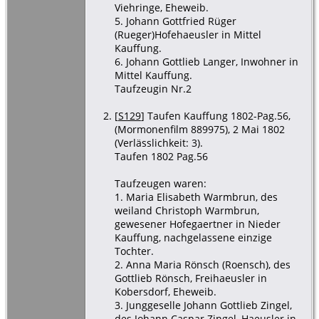
Viehringe, Eheweib.
5. Johann Gottfried Rüger
(Rueger)Hofehaeusler in Mittel
Kauffung.
6. Johann Gottlieb Langer, Inwohner in
Mittel Kauffung.
Taufzeugin Nr.2
[
S129
] Taufen Kauffung 1802-Pag.56,
(Mormonenfilm 889975), 2 Mai 1802
(Verlässlichkeit: 3).
Taufen 1802 Pag.56
Taufzeugen waren:
1. Maria Elisabeth Warmbrun, des
weiland Christoph Warmbrun,
gewesener Hofegaertner in Nieder
Kauffung, nachgelassene einzige
Tochter.
2. Anna Maria Rönsch (Roensch), des
Gottlieb Rönsch, Freihaeusler in
Kobersdorf, Eheweib.
3. Junggeselle Johann Gottlieb Zingel,
des Johann Caspar Zingel, Haeusler in