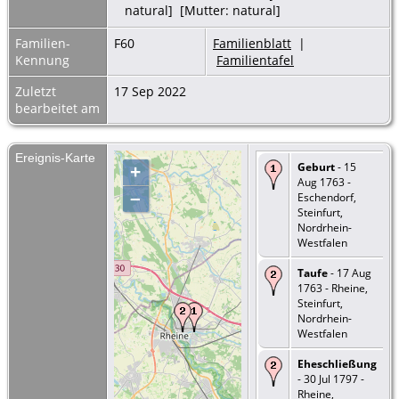
natural] [Mutter: natural]
Familien-
F60
Familienblatt
|
Kennung
Familientafel
Zuletzt
17 Sep 2022
bearbeitet am
Ereignis-Karte
Geburt
- 15
+
Aug 1763 -
–
Eschendorf,
Steinfurt,
Nordrhein-
Westfalen
Taufe
- 17 Aug
1763 - Rheine,
Steinfurt,
Nordrhein-
Westfalen
Eheschließung
- 30 Jul 1797 -
Rheine,