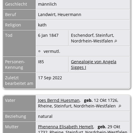
Geschlecht
männlich
Beruf
Landwirt, Heuermann
Religion
kath
Tod
6 Jan 1847
Eschendorf, Steinfurt,
Nordrhein-Westfalen
vermutl.
Personen-
I85
Genealogie von Angela
Kennung
Sigges I
Zuletzt
17 Sep 2022
bearbeitet am
Vater
Joes Bernd Huesman
,
geb.
12 Okt 1726,
Rheine, Steinfurt, Nordrhein-Westfalen
Beziehung
natural
Mutter
Phenenna Elisabeth Hemelt
,
geb.
29 Okt
1732, Rheine, Steinfurt, Nordrhein-Westfalen