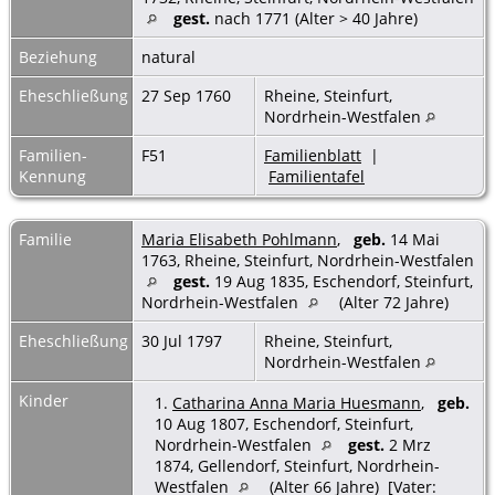
gest.
nach 1771 (Alter > 40 Jahre)
Beziehung
natural
Eheschließung
27 Sep 1760
Rheine, Steinfurt,
Nordrhein-Westfalen
Familien-
F51
Familienblatt
|
Kennung
Familientafel
Familie
Maria Elisabeth Pohlmann
,
geb.
14 Mai
1763, Rheine, Steinfurt, Nordrhein-Westfalen
gest.
19 Aug 1835, Eschendorf, Steinfurt,
Nordrhein-Westfalen
(Alter 72 Jahre)
Eheschließung
30 Jul 1797
Rheine, Steinfurt,
Nordrhein-Westfalen
Kinder
1.
Catharina Anna Maria Huesmann
,
geb.
10 Aug 1807, Eschendorf, Steinfurt,
Nordrhein-Westfalen
gest.
2 Mrz
1874, Gellendorf, Steinfurt, Nordrhein-
Westfalen
(Alter 66 Jahre) [Vater: