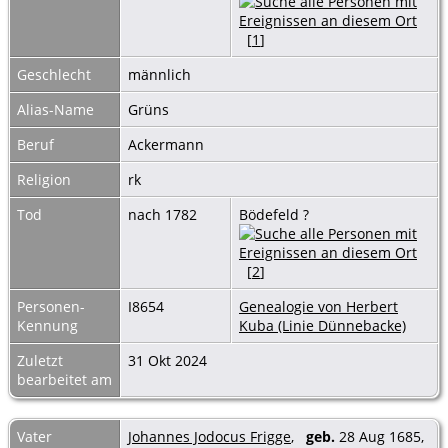
[
1
]
Geschlecht
männlich
Alias-Name
Grüns
Beruf
Ackermann
Religion
rk
Tod
nach 1782
Bödefeld ?
[
2
]
Personen-
I8654
Genealogie von Herbert
Kennung
Kuba (Linie Dünnebacke)
Zuletzt
31 Okt 2024
bearbeitet am
Vater
Johannes Jodocus Frigge
,
geb.
28 Aug 1685,