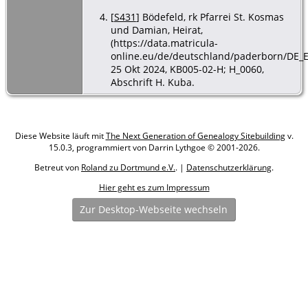
[
S431
] Bödefeld, rk Pfarrei St. Kosmas
und Damian, Heirat,
(https://data.matricula-
online.eu/de/deutschland/paderborn/DE_E
25 Okt 2024, KB005-02-H; H_0060,
Abschrift H. Kuba.
Diese Website läuft mit
The Next Generation of Genealogy Sitebuilding
v.
15.0.3, programmiert von Darrin Lythgoe © 2001-2026.
Betreut von
Roland zu Dortmund e.V.
. |
Datenschutzerklärung
.
Hier geht es zum Impressum
Zur Desktop-Webseite wechseln