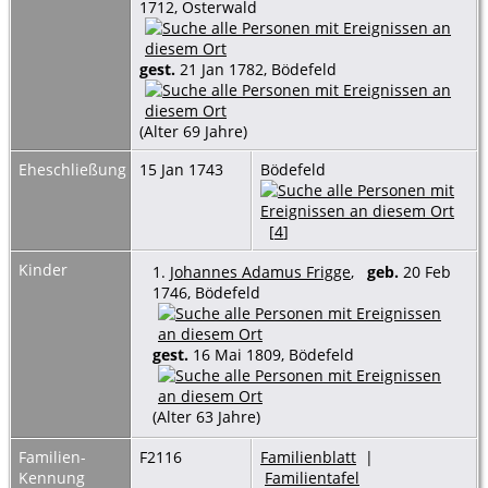
1712, Osterwald
gest.
21 Jan 1782, Bödefeld
(Alter 69 Jahre)
Eheschließung
15 Jan 1743
Bödefeld
[
4
]
Kinder
1.
Johannes Adamus Frigge
,
geb.
20 Feb
1746, Bödefeld
gest.
16 Mai 1809, Bödefeld
(Alter 63 Jahre)
Familien-
F2116
Familienblatt
|
Kennung
Familientafel