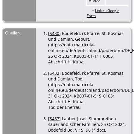
=
Link zu Google
Earth
Quellen
[
S430
] Bödefeld, rk Pfarrei St. Kosmas
und Damian, Geburt,
(https://data.matricula-
online.eu/de/deutschland/paderborn/DE_E
25 Okt 2024, KB003-01-T; T_0005,
Abschrift H. Kuba.
[
S432
] Bödefeld, rk Pfarrei St. Kosmas
und Damian, Tod,
(https://data.matricula-
online.eu/de/deutschland/paderborn/DE_E
31 Okt 2024, KB007-01-S; S_0103;
Abschrift H. Kuba.
Tod der Ehefrau
[
S457
] Lauber Josef, Stammreihen
sauerländischer Familien, 25 Okt 2024,
Bödefeld Bd. VI; S. 96 (*.doc).