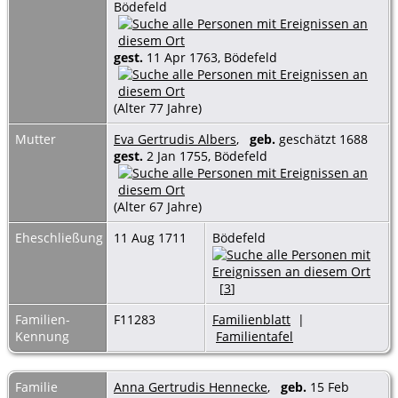
Bödefeld
gest.
11 Apr 1763, Bödefeld
(Alter 77 Jahre)
Mutter
Eva Gertrudis Albers
,
geb.
geschätzt 1688
gest.
2 Jan 1755, Bödefeld
(Alter 67 Jahre)
Eheschließung
11 Aug 1711
Bödefeld
[
3
]
Familien-
F11283
Familienblatt
|
Kennung
Familientafel
Familie
Anna Gertrudis Hennecke
,
geb.
15 Feb