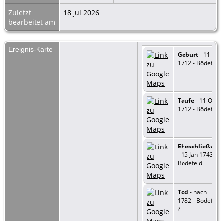
Zuletzt
18 Jul 2026
bearbeitet am
Ereignis-Karte
Geburt
- 11 Okt
1712 - Bödefeld
Taufe
- 11 Okt
1712 - Bödefeld
Eheschließun
- 15 Jan 1743 -
Bödefeld
Tod
- nach
1782 - Bödefeld
?