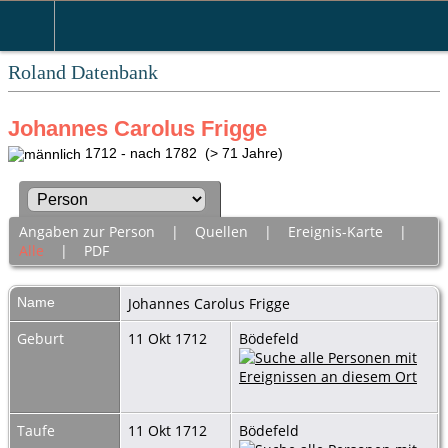
Roland Datenbank
Johannes Carolus Frigge
1712 - nach 1782 (> 71 Jahre)
Angaben zur Person
|
Quellen
|
Ereignis-Karte
|
Alle
|
PDF
Name
Johannes Carolus
Frigge
Geburt
11 Okt 1712
Bödefeld
Taufe
11 Okt 1712
Bödefeld