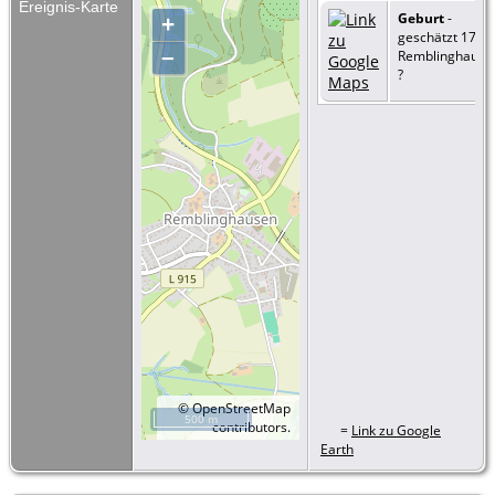
Ereignis-Karte
Geburt
-
+
geschätzt 1750 
–
Remblinghause
?
©
OpenStreetMap
500 m
contributors.
=
Link zu Google
Earth