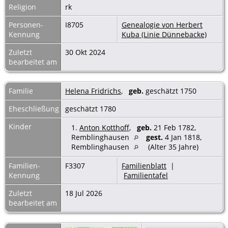
Religion
rk
Personen-
I8705
Genealogie von Herbert
Kennung
Kuba (Linie Dünnebacke)
Zuletzt
30 Okt 2024
bearbeitet am
Familie
Helena Fridrichs
,
geb.
geschätzt 1750
Eheschließung
geschätzt 1780
Kinder
1.
Anton Kotthoff
,
geb.
21 Feb 1782,
Remblinghausen
gest.
4 Jan 1818,
Remblinghausen
(Alter 35 Jahre)
Familien-
F3307
Familienblatt
|
Kennung
Familientafel
Zuletzt
18 Jul 2026
bearbeitet am