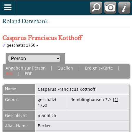
Roland Datenbank
Casparus Franciscus Kotthoff
geschätzt 1750 -
Angaben zur Person
|
Quellen
|
Ereignis-Karte
|
Alle
|
PDF
Name
Casparus Franciscus
Kotthoff
Geburt
geschätzt
Remblinghausen ?
[
1
]
1750
Geschlecht
männlich
Alias-Name
Becker