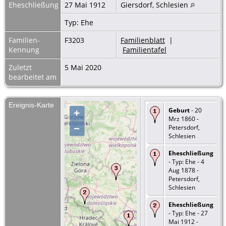
Eheschließung
27 Mai 1912
Giersdorf, Schlesien
Typ: Ehe
Familien-
F3203
Familienblatt
|
Kennung
Familientafel
Zuletzt
5 Mai 2020
bearbeitet am
Ereignis-Karte
Geburt
- 20
+
Mrz 1860 -
–
Petersdorf,
Schlesien
Eheschließung
- Typ: Ehe - 4
Aug 1878 -
Petersdorf,
Schlesien
Eheschließung
- Typ: Ehe - 27
Mai 1912 -