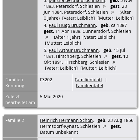
3.
Martha Bertha Bruchmann
,
geb.
5 Nov
1883, Petersdorf, Schlesien
gest.
28
Jun 1884, Petersdorf, Schlesien
(Alter
0 Jahre) [Vater: Leiblich] [Mutter: Leiblich]
4.
Paul Hugo Bruchmann
,
geb.
ca 1887
gest.
11 Apr 1888, Cunnersdorf, Schlesien
(Alter 1 Jahr) [Vater: Leiblich]
[Mutter: Leiblich]
5.
Paul Arthur Bruchmann
,
geb.
15 Jul
1891, Hirschberg, Schlesien
gest.
10
Okt 1891, Hirschberg, Schlesien
[Vater: Leiblich] [Mutter: Leiblich]
Familien-
F3202
Familienblatt
|
Kennung
Familientafel
Zuletzt
5 Mai 2020
bearbeitet am
Familie 2
Heinrich Hermann Schon
,
geb.
23 Aug 1856,
Hermsdorf-Kynast, Schlesien
gest.
Datum unbekannt