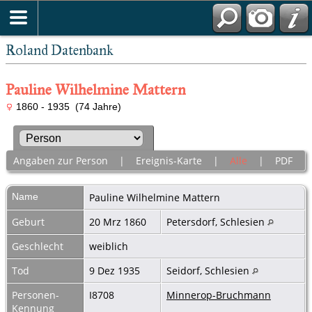
Roland Datenbank
Pauline Wilhelmine Mattern
1860 - 1935 (74 Jahre)
Angaben zur Person
|
Ereignis-Karte
|
Alle
|
PDF
Name
Pauline Wilhelmine
Mattern
Geburt
20 Mrz 1860
Petersdorf, Schlesien
Geschlecht
weiblich
Tod
9 Dez 1935
Seidorf, Schlesien
Personen-
I8708
Minnerop-Bruchmann
Kennung