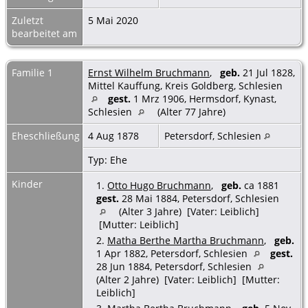
Zuletzt
5 Mai 2020
bearbeitet am
Familie 1
Ernst Wilhelm Bruchmann
,
geb.
21 Jul 1828,
Mittel Kauffung, Kreis Goldberg, Schlesien
gest.
1 Mrz 1906, Hermsdorf, Kynast,
Schlesien
(Alter 77 Jahre)
Eheschließung
4 Aug 1878
Petersdorf, Schlesien
Typ: Ehe
Kinder
1.
Otto Hugo Bruchmann
,
geb.
ca 1881
gest.
28 Mai 1884, Petersdorf, Schlesien
(Alter 3 Jahre) [Vater: Leiblich]
[Mutter: Leiblich]
2.
Matha Berthe Martha Bruchmann
,
geb.
1 Apr 1882, Petersdorf, Schlesien
gest.
28 Jun 1884, Petersdorf, Schlesien
(Alter 2 Jahre) [Vater: Leiblich] [Mutter:
Leiblich]